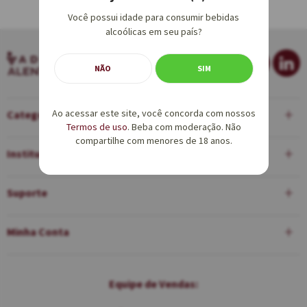
Você possui idade para consumir bebidas
alcoólicas em seu país?
NÃO
SIM
Ao acessar este site, você concorda com nossos
Categorias
Termos de uso
. Beba com moderação. Não
compartilhe com menores de 18 anos.
Institucional
Suporte
Minha Conta
Equipe de Vendas: