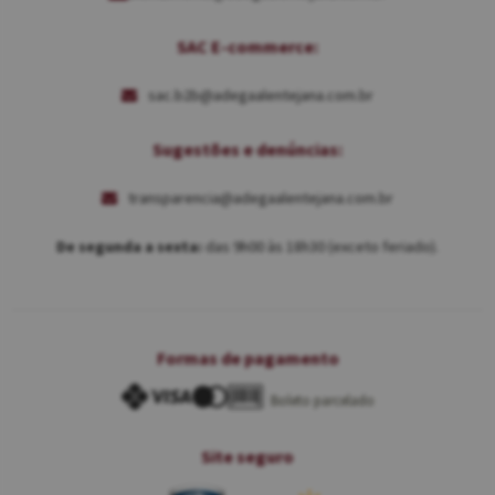
SAC E-commerce:
sac.b2b@adegaalentejana.com.br
Sugestões e denúncias:
transparencia@adegaalentejana.com.br
De segunda a sexta:
das 9h00 às 18h30 (exceto feriado).
Formas de pagamento
Boleto parcelado
Site seguro