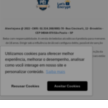
Alentejana @ 2022 - CNPJ: 02.314.269/0001-78 - Rua Cincinati, 12 - Brooklin -
CEP 04564-070 São Paulo – SP
Beba com responsabilidade. A venda de bebidas alcoólicas é proibida para menores
de 18 anos. Dirigir sob a influência de álcool configura delito, passível de sanção
penal.
As safras dos vinhos poderão ser diferentes das informadas no site em função da
Utilizamos cookies para oferecer melhor
disponibilidade do nosso estoque. Alteração de preços e condições comerciais estão
experiência, melhorar o desempenho, analisar
sujeitas a alteração sem aviso prévio.
como você interage em nosso site e
Pedido mínimo: R$ 1.650,00 para todas as regiões.
personalizar conteúdo.
Saiba mais
Imagens meramente ilustrativas.
Recusar Cookies
Aceitar Cookies