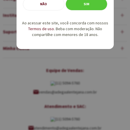
NÃO
SIM
Institucional
Ao acessar este site, você concorda com nossos
Termos de uso
. Beba com moderação. Não
Suporte
compartilhe com menores de 18 anos.
Minha Conta
Equipe de Vendas:
(11) 5094-5760
vendas@adegaalentejana.com.br
Atendimento e SAC:
(11) 5094-5760
atendimento@adegaalentejana.com.br