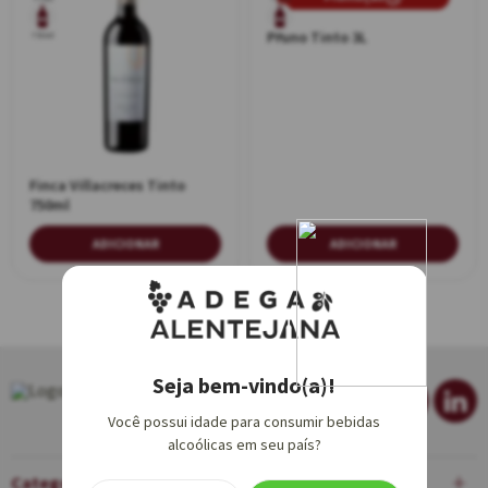
Pruno Tinto 3L
750ml
3L
Finca Villacreces Tinto
750ml
ADICIONAR
ADICIONAR
Seja bem-vindo(a)!
Você possui idade para consumir bebidas
alcoólicas em seu país?
Categorias