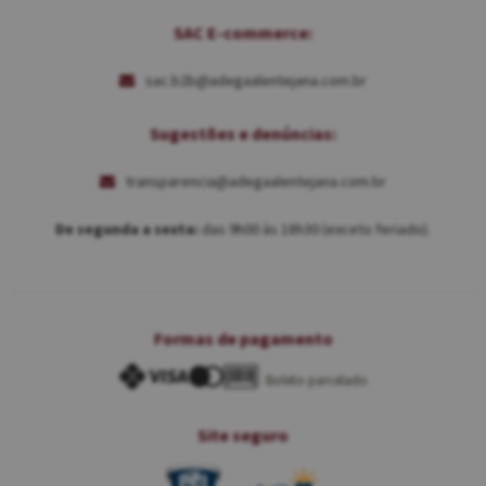
SAC E-commerce:
sac.b2b@adegaalentejana.com.br
Sugestões e denúncias:
transparencia@adegaalentejana.com.br
De segunda a sexta:
das 9h00 às 18h30 (exceto feriado).
Formas de pagamento
Boleto parcelado
Site seguro