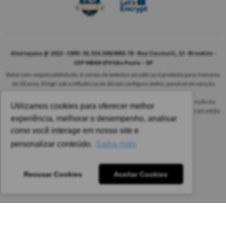
Alentejana @ 2022 - CNPJ: 02.314.269/0001-78 - Rua Cincinati, 12 - Brooklin -
CEP 04564-070 São Paulo – SP
Beba com responsabilidade. A venda de bebidas alcoólicas é proibida para menores
de 18 anos. Dirigir sob a influência de álcool configura delito, passível de sanção
penal.
As safras dos vinhos poderão ser diferentes das informadas no site em função da
Utilizamos cookies para oferecer melhor
disponibilidade do nosso estoque. Alteração de preços e condições comerciais estão
experiência, melhorar o desempenho, analisar
sujeitas a alteração sem aviso prévio.
como você interage em nosso site e
Pedido mínimo: R$ 1.650,00 para todas as regiões.
personalizar conteúdo.
Saiba mais
Imagens meramente ilustrativas.
Recusar Cookies
Aceitar Cookies