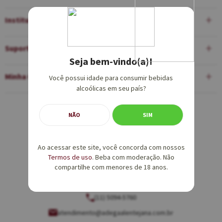
Institucional
Suporte
Seja bem-vindo(a)!
Minha Conta
Você possui idade para consumir bebidas
alcoólicas em seu país?
Equipe de Vendas:
NÃO
SIM
(11) 5094-5760
Ao acessar este site, você concorda com nossos
vendas@adegaalentejana.com.br
Termos de uso
. Beba com moderação. Não
compartilhe com menores de 18 anos.
Atendimento e SAC:
(11) 5094-5760
atendimento@adegaalentejana.com.br