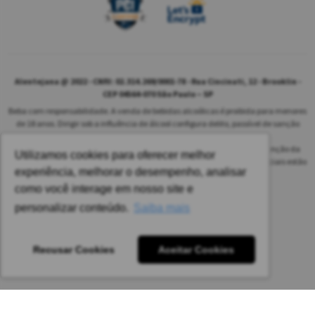
Alentejana @ 2022 - CNPJ: 02.314.269/0001-78 - Rua Cincinati, 12 - Brooklin -
CEP 04564-070 São Paulo – SP
Beba com responsabilidade. A venda de bebidas alcoólicas é proibida para menores
de 18 anos. Dirigir sob a influência de álcool configura delito, passível de sanção
penal.
As safras dos vinhos poderão ser diferentes das informadas no site em função da
Utilizamos cookies para oferecer melhor
disponibilidade do nosso estoque. Alteração de preços e condições comerciais estão
experiência, melhorar o desempenho, analisar
sujeitas a alteração sem aviso prévio.
como você interage em nosso site e
Pedido mínimo: R$ 1.650,00 para todas as regiões.
personalizar conteúdo.
Saiba mais
Imagens meramente ilustrativas.
Recusar Cookies
Aceitar Cookies