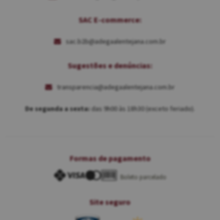
SAC E-commerce:
sac.b2b@adegaalentejana.com.br
Sugestões e denúncias:
transparencia@adegaalentejana.com.br
De segunda a sexta:
das 9h00 às 18h30 (exceto feriado).
Formas de pagamento
Boleto parcelado
Site seguro