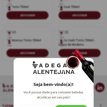
Tinto
Rosé
EA Tinto 750ml
EA Rosé 750ml
750ml
750ml
ADICIONAR
ADICIONAR
Tinto
Tinto
EA Reserva Tinto 750ml
Scala Coeli Tinto 750ml -
Caixa de Madeira
750ml
750ml
ADICIONAR
ADICIONAR
Seja bem-vindo(a)!
Você possui idade para consumir bebidas
alcoólicas em seu país?
Categorias