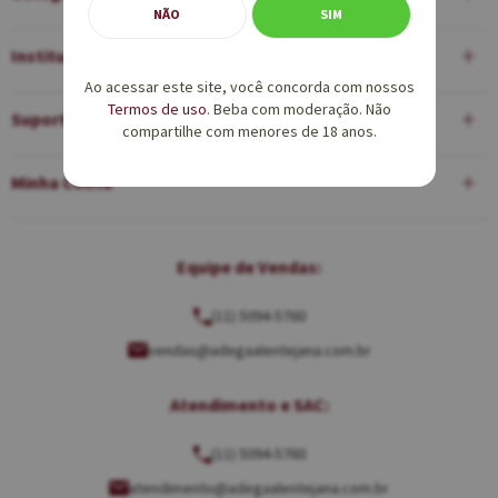
NÃO
SIM
Institucional
Ao acessar este site, você concorda com nossos
Termos de uso
. Beba com moderação. Não
Suporte
compartilhe com menores de 18 anos.
Minha Conta
Equipe de Vendas:
(11) 5094-5760
vendas@adegaalentejana.com.br
Atendimento e SAC:
(11) 5094-5760
atendimento@adegaalentejana.com.br