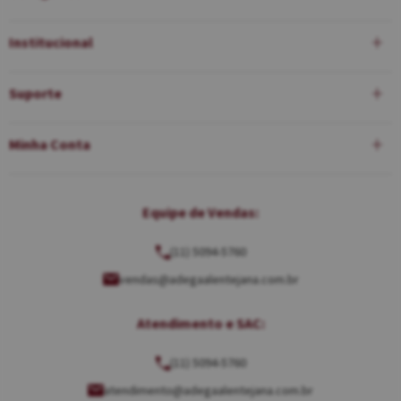
Institucional
Suporte
Minha Conta
Equipe de Vendas:
(11) 5094-5760
vendas@adegaalentejana.com.br
Atendimento e SAC:
(11) 5094-5760
atendimento@adegaalentejana.com.br