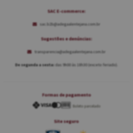
SAC E-commerce:
sac.b2b@adegaalentejana.com.br
Sugestões e denúncias:
transparencia@adegaalentejana.com.br
De segunda a sexta:
das 9h00 às 18h30 (exceto feriado).
Formas de pagamento
Boleto parcelado
Site seguro