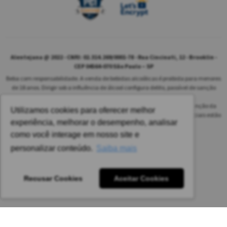
Alentejana @ 2022 - CNPJ: 02.314.269/0001-78 - Rua Cincinati, 12 - Brooklin -
CEP 04564-070 São Paulo – SP
Beba com responsabilidade. A venda de bebidas alcoólicas é proibida para menores
de 18 anos. Dirigir sob a influência de álcool configura delito, passível de sanção
penal.
As safras dos vinhos poderão ser diferentes das informadas no site em função da
Utilizamos cookies para oferecer melhor
disponibilidade do nosso estoque. Alteração de preços e condições comerciais estão
experiência, melhorar o desempenho, analisar
sujeitas a alteração sem aviso prévio.
como você interage em nosso site e
Pedido mínimo: R$ 1.650,00 para todas as regiões.
personalizar conteúdo.
Saiba mais
Imagens meramente ilustrativas.
Recusar Cookies
Aceitar Cookies