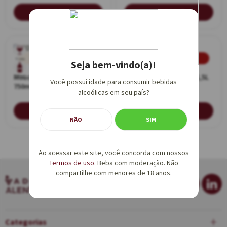
ADICIONAR
ADICIONAR
Promoção
Tinto
Tinto
Seja bem-vindo(a)!
Mouchão Tonel 3-4 Tinto
Rafael Mouchão Tinto 1,5L
750ml
1,5L
Você possui idade para consumir bebidas
Promoção
750ml - Caixa de Madeira
alcoólicas em seu país?
ADICIONAR
AVISE-ME
NÃO
SIM
Ao acessar este site, você concorda com nossos
Termos de uso
. Beba com moderação. Não
compartilhe com menores de 18 anos.
Categorias