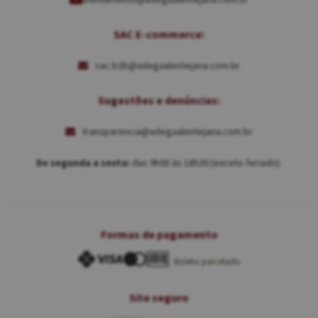
SAC E-commerce:
sac.b2b@adegaalentejana.com.br
Sugestões e denúncias:
transparencia@adegaalentejana.com.br
De segunda a sexta:
das 9h00 às 18h30 (exceto feriado).
Formas de pagamento
Boleto parcelado
Site seguro