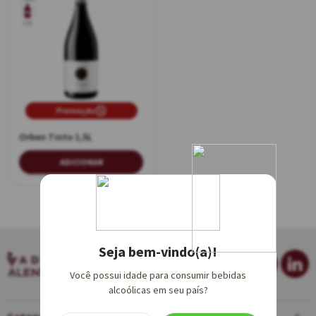
1,5L
Promoção
Orben Tinto 1,5L
ADICIONAR
Seja bem-vindo(a)!
Você possui idade para consumir bebidas
alcoólicas em seu país?