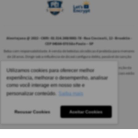
Alentejana @ 2022 - CNPJ: 02.314.269/0001-78 - Rua Cincinati, 12 - Brooklin -
CEP 04564-070 São Paulo – SP
Beba com responsabilidade. A venda de bebidas alcoólicas é proibida para menores
de 18 anos. Dirigir sob a influência de álcool configura delito, passível de sanção
penal.
As safras dos vinhos poderão ser diferentes das informadas no site em função da
Utilizamos cookies para oferecer melhor
disponibilidade do nosso estoque. Alteração de preços e condições comerciais estão
experiência, melhorar o desempenho, analisar
sujeitas a alteração sem aviso prévio.
como você interage em nosso site e
Pedido mínimo: R$ 1.650,00 para todas as regiões.
personalizar conteúdo.
Saiba mais
Imagens meramente ilustrativas.
Recusar Cookies
Aceitar Cookies