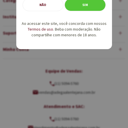
Categorias
NÃO
SIM
Institucional
Ao acessar este site, você concorda com nossos
Termos de uso
. Beba com moderação. Não
Suporte
compartilhe com menores de 18 anos.
Minha Conta
Equipe de Vendas:
(11) 5094-5760
vendas@adegaalentejana.com.br
Atendimento e SAC:
(11) 5094-5760
atendimento@adegaalentejana.com.br