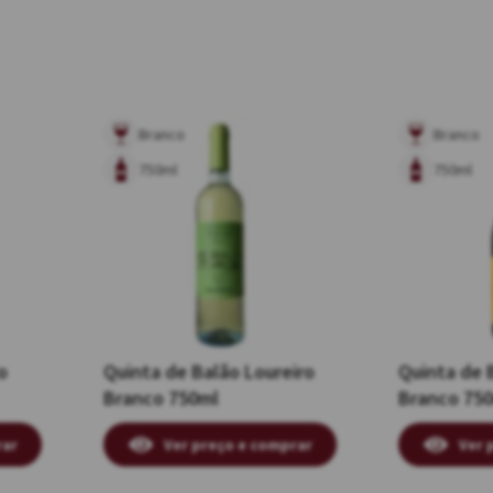
Branco
Branco
750ml
750ml
o
Quinta de Balão Loureiro
Quinta de 
Branco 750ml
Branco 75
rar
Ver preço e comprar
Ver 