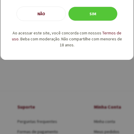
NÃO
SIM
Ao acessar este site, você concorda com nossos
Termos de
uso
. Beba com moderação. Não compartilhe com menores de
18 anos.
Suporte
Minha Conta
Perguntas frequentes
Minha conta
Formas de pagamento
Meus pedidos