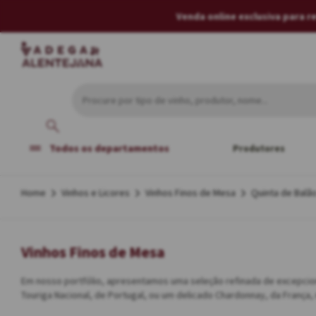
Venda online exclusiva para 
Todos os departamentos
Produtores
Vinhos e Licores
Vinhos Finos de Mesa
Quinta de Balã
Vinhos Finos de Mesa
Em nosso portfólio, apresentamos uma seleção refinada de excepciona
Touriga Nacional, de Portugal, ou um delicado Chardonnay, da França