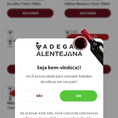
Escolha Tinto 750ml
Velhas Reserva Tinto 750ml
ADICIONAR
ADICIONAR
Promoção
Tinto
Tinto
Redondo DOC Tinto 750ml
Terras de Xisto Vinhas
750ml
750ml
Velhas Grande Reserva
Tinto 750ml
Seja bem-vindo(a)!
AVISE-ME
AVISE-ME
Você possui idade para consumir bebidas
alcoólicas em seu país?
Promoção
Tinto
NÃO
SIM
Redondo Single Block DOC
750ml
Tinto 750ml
Ao acessar este site, você concorda com nossos