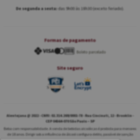
De segunda a sexta:
das 9h00 às 18h30 (exceto feriado).
Formas de pagamento
Boleto parcelado
Site seguro
Alentejana @ 2022 - CNPJ: 02.314.269/0001-78 - Rua Cincinati, 12 - Brooklin -
CEP 04564-070 São Paulo – SP
Beba com responsabilidade. A venda de bebidas alcoólicas é proibida para menores
de 18 anos. Dirigir sob a influência de álcool configura delito, passível de sanção
penal.