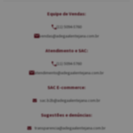
Equipe de Vendas:
(11) 5094-5760
vendas@adegaalentejana.com.br
Atendimento e SAC:
(11) 5094-5760
atendimento@adegaalentejana.com.br
SAC E-commerce:
sac.b2b@adegaalentejana.com.br
Sugestões e denúncias:
transparencia@adegaalentejana.com.br