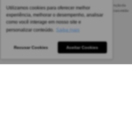
As safras dos vinhos poderão ser diferentes das informadas no site em função da
Utilizamos cookies para oferecer melhor
disponibilidade do nosso estoque. Alteração de preços e condições comerciais estão
experiência, melhorar o desempenho, analisar
sujeitas a alteração sem aviso prévio.
como você interage em nosso site e
Pedido mínimo: R$ 1.650,00 para todas as regiões.
personalizar conteúdo.
Saiba mais
Imagens meramente ilustrativas.
Recusar Cookies
Aceitar Cookies