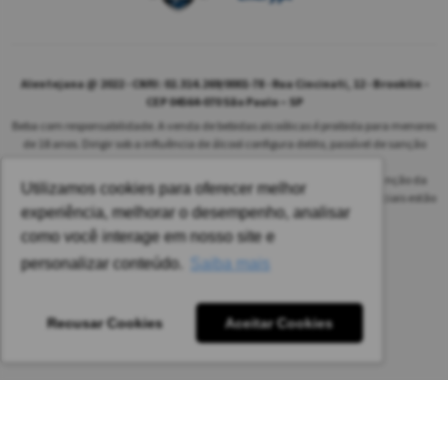
Alentejana @ 2022 - CNPJ: 02.314.269/0001-78 - Rua Cincinati, 12 - Brooklin -
CEP 04564-070 São Paulo – SP
Beba com responsabilidade. A venda de bebidas alcoólicas é proibida para menores
de 18 anos. Dirigir sob a influência de álcool configura delito, passível de sanção
penal.
As safras dos vinhos poderão ser diferentes das informadas no site em função da
Utilizamos cookies para oferecer melhor
disponibilidade do nosso estoque. Alteração de preços e condições comerciais estão
experiência, melhorar o desempenho, analisar
sujeitas a alteração sem aviso prévio.
como você interage em nosso site e
Pedido mínimo: R$ 1.650,00 para todas as regiões.
personalizar conteúdo.
Saiba mais
Imagens meramente ilustrativas.
Recusar Cookies
Aceitar Cookies