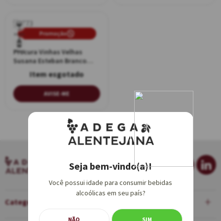
Promoção
Branco
Procura Vinhas Velhas
750ml
Susana Esteban Branco
750ml
AVISE-ME
Seja bem-vindo(a)!
Você possui idade para consumir bebidas
alcoólicas em seu país?
Categorias
NÃO
SIM