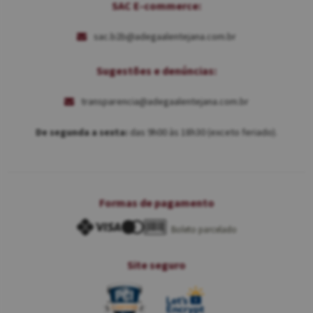
SAC E-commerce:
sac.b2b@adegaalentejana.com.br
Sugestões e denúncias:
transparencia@adegaalentejana.com.br
De segunda a sexta:
das 9h00 às 18h30 (exceto feriado).
Formas de pagamento
Boleto parcelado
Site seguro