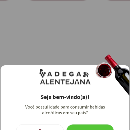
Seja bem-vindo(a)!
Você possui idade para consumir bebidas
alcoólicas em seu país?