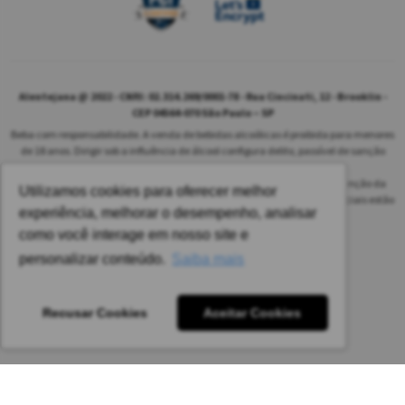
Alentejana @ 2022 - CNPJ: 02.314.269/0001-78 - Rua Cincinati, 12 - Brooklin -
CEP 04564-070 São Paulo – SP
Beba com responsabilidade. A venda de bebidas alcoólicas é proibida para menores
de 18 anos. Dirigir sob a influência de álcool configura delito, passível de sanção
penal.
As safras dos vinhos poderão ser diferentes das informadas no site em função da
Utilizamos cookies para oferecer melhor
disponibilidade do nosso estoque. Alteração de preços e condições comerciais estão
experiência, melhorar o desempenho, analisar
sujeitas a alteração sem aviso prévio.
como você interage em nosso site e
Pedido mínimo: R$ 1.650,00 para todas as regiões.
personalizar conteúdo.
Saiba mais
Imagens meramente ilustrativas.
Recusar Cookies
Aceitar Cookies