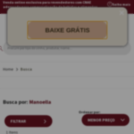
Venda online exclusiva para revendedores com CNAE
Saiba mais
adequado para comercialização de bebidas e alimentos
BAIXE GRÁTIS
Busca
Manoella
Ordenar por:
FILTRAR
1 Itens