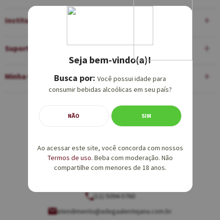
Institucional
Suporte
Seja bem-vindo(a)!
Minha Conta
Você possui idade para
consumir bebidas alcoólicas em seu país?
Equipe de Vendas:
NÃO
SIM
(11) 5094-5760
Ao acessar este site, você concorda com nossos
vendas@adegaalentejana.com.br
Termos de uso
. Beba com moderação. Não
compartilhe com menores de 18 anos.
Atendimento e SAC:
(11) 5094-5760
atendimento@adegaalentejana.com.br