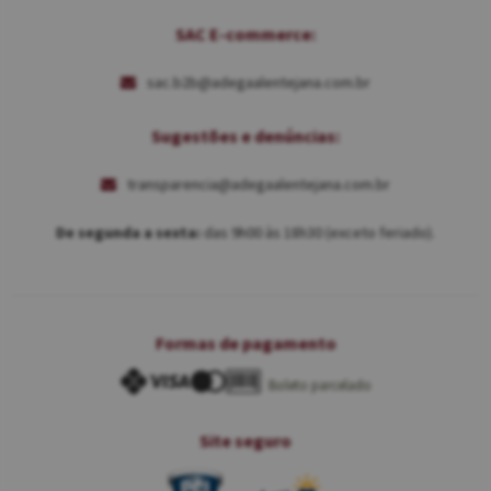
SAC E-commerce:
sac.b2b@adegaalentejana.com.br
Sugestões e denúncias:
transparencia@adegaalentejana.com.br
De segunda a sexta:
das 9h00 às 18h30 (exceto feriado).
Formas de pagamento
Boleto parcelado
Site seguro