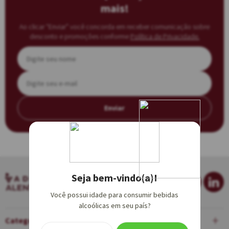
mais!
Ao clicar “Enviar” você concorda em receber comunicação sobre
desconto e promoções conforme
Política de Privacidade.
Enviar
Seja bem-vindo(a)!
Você possui idade para consumir bebidas
alcoólicas em seu país?
Categorias