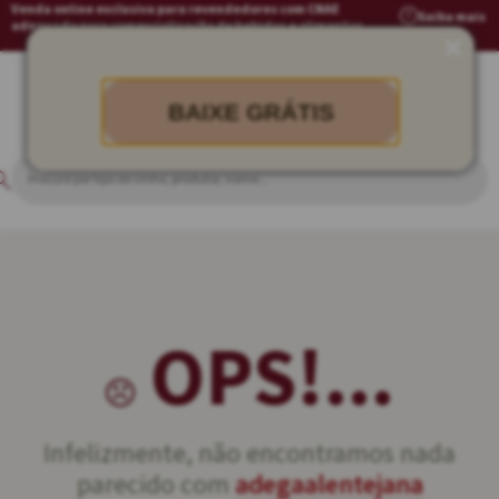
Venda online exclusiva para revendedores com CNAE
Saiba mais
adequado para comercialização de bebidas e alimentos
BAIXE GRÁTIS
OPS!...
Infelizmente, não encontramos nada
parecido com
adegaalentejana