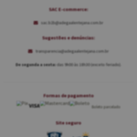
SAC E-commerce:
sac.b2b@adegaalentejana.com.br
Sugestões e denúncias:
transparencia@adegaalentejana.com.br
De segunda a sexta:
das 9h00 às 18h30 (exceto feriado).
Formas de pagamento
Boleto parcelado
Site seguro