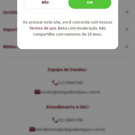
NÃO
SIM
Institucional
Ao acessar este site, você concorda com nossos
Termos de uso
. Beba com moderação. Não
Suporte
compartilhe com menores de 18 anos.
Minha Conta
Equipe de Vendas:
(11) 5094-5760
vendas@adegaalentejana.com.br
Atendimento e SAC:
(11) 5094-5760
atendimento@adegaalentejana.com.br