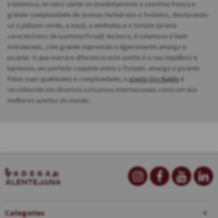
e luminosa, no nariz sente-se imediatamente a azeitona fresca e
grande complexidade de aromas herbáceos e frutados, destacando-
se o plátano verde, a maçã, a amêndoa e o tomate (aroma
característico da azeitona Picual). Na boca, é volumoso e bem
estruturado, com grande expressão e ligeiramente amargo e
picante. O que marca e diferencia este azeite é o seu equilíbrio e
harmonia, um perfeito conjunto entre o frutado, amargo e picante.
Pelas suas qualidades e complexidade, o
azeite Oro Bailén
é
reconhecido em diversos concursos internacionais como um dos
melhores azeites do mundo.
Categorias