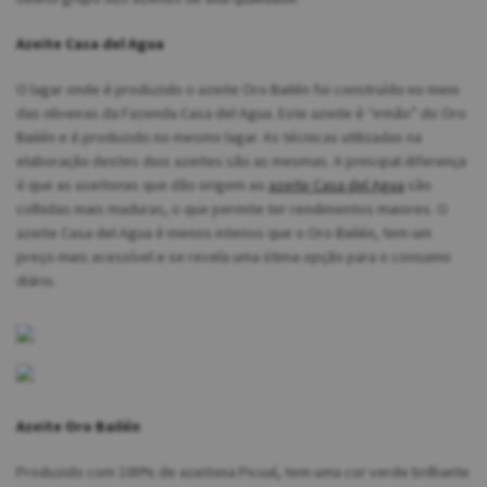
Azeite Casa del Agua
O lagar onde é produzido o azeite Oro Bailén foi construído no meio
das oliveiras da Fazenda Casa del Agua. Este azeite é “irmão” do Oro
Bailén e é produzido no mesmo lagar. As técnicas utilizadas na
elaboração destes dois azeites são as mesmas. A principal diferença
é que as azeitonas que dão origem ao
azeite Casa del Agua
são
colhidas mais maduras, o que permite ter rendimentos maiores. O
azeite Casa del Agua é menos intenso que o Oro Bailén, tem um
preço mais acessível e se revela uma ótima opção para o consumo
diário.
Azeite Oro Bailén
Produzido com 100% de azeitona Picual, tem uma cor verde brilhante