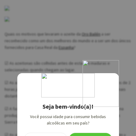
Quais os motivos que levaram o azeite da
Oro Bailén
a ser
reconhecido como um dos melhores do mundo e a ser um dos únicos
fornecidos para Casa Real da
Espanha
?
☑ As azeitonas são colhidas antes de estarem maduras e
selecionadas quando chegam ao lagar.
☑ As azeitonas são colhidas num horário bem cedo e em menos de 2
horas já são processadas no lagar. A distância entre a oliveira mais
distante e o lagar é de apenas 5 km.
Seja bem-vindo(a)!
☑ A fazenda Los Juncales, o qual fornece as azeitonas usadas na
produção do azeite
Oro Bailén
, está localizada nas encostas da
Você possui idade para consumir bebidas
Sierra Morena, a 400m de altitude, num terroir único.
alcoólicas em seu país?
☑ As oliveiras estão plantadas obedecendo o compasso de 10m x