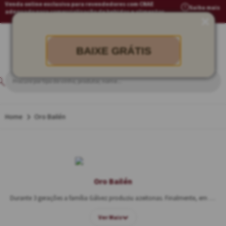
Venda online exclusiva para revendedores com CNAE
Saiba mais
adequado para comercialização de bebidas e alimentos
BAIXE GRÁTIS
Oro Bailén
Oro Bailén
Durante 3 gerações a família Gálvez produziu azeitonas. Finalmente, em 2005, José Gálvez construiu um lagar, projetado e equipado, para produzir
Ver Mais