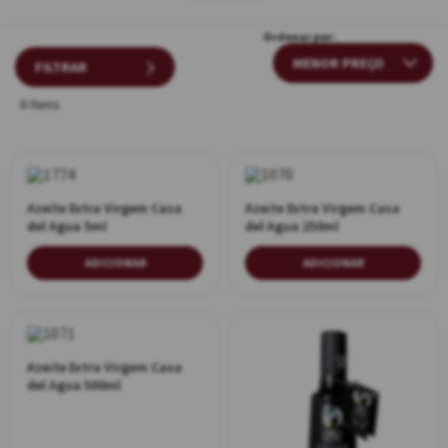
Ordenar por:
FILTRAR
6 Itens
Azeite Extra Virgem Casa
Azeite Extra Virgem Casa
del Agua 5ml
del Agua 250ml
ADICIONAR
ADICIONAR
Azeite Extra Virgem Casa
del Agua 500ml