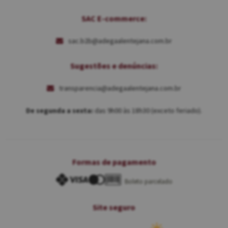
SAC E-commerce:
sac.b2b@adegaalentejana.com.br
Sugestões e denúncias:
transparencia@adegaalentejana.com.br
De segunda a sexta:
das 9h00 às 18h30 (exceto feriado).
Formas de pagamento
Boleto parcelado
Site seguro