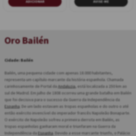
ADICIONAR
AVISE-ME
Oro Bailén
Cidade: Bailén
Bailén, uma pequena cidade com apenas 18.000 habitantes,
representa um capítulo marcante da história espanhola. Chamada
carinhosamente de Portal da
Andaluzia
, está localizada a 250 km ao
sul de Madrid. Em julho de 1808 ocorreu uma grande batalha em Bailén
que foi decisiva para o sucesso da Guerra da Independência da
Espanha
. De um lado estavam as tropas espanholas e do outro o até
então exército invencível do imperador francês Napoleão Bonaparte.
O exército de Napoleão sofreu a primeira derrota em Bailén, as
tropas espanholas ganharam moral e triunfaram na Guerra da
Independência da
Espanha
. Devido a esse marcante triunfo, o Palácio