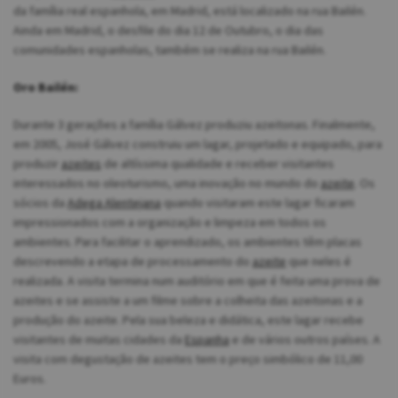
da família real espanhola, em Madrid, está localizado na rua Bailén.
Ainda em Madrid, o desfile do dia 12 de Outubro, o dia das
comunidades espanholas, também se realiza na rua Bailén.
Oro Bailén:
Durante 3 gerações a família Gálvez produziu azeitonas. Finalmente,
em 2005, José Gálvez construiu um lagar, projetado e equipado, para
produzir
azeites
de altíssima qualidade e receber visitantes
interessados no oleoturismo, uma inovação no mundo do
azeite
. Os
sócios da
Adega Alentejana
quando visitaram este lagar ficaram
impressionados com a organização e limpeza em todos os
ambientes. Para facilitar o aprendizado, os ambientes têm placas
descrevendo a etapa de processamento do
azeite
que neles é
realizada. A visita termina num auditório em que é feita uma prova de
azeites e se assiste a um filme sobre a colheita das azeitonas e a
produção do azeite. Pela sua beleza e didática, este lagar recebe
visitantes de muitas cidades da
Espanha
e de vários outros países. A
visita com degustação de azeites tem o preço simbólico de 11,00
Euros.