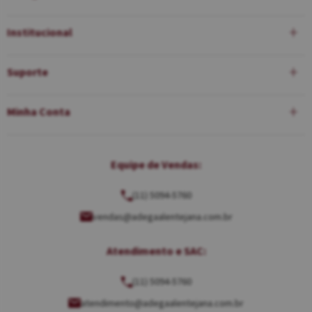
Institucional
Suporte
Minha Conta
Equipe de Vendas:
(11) 5094-5760
vendas@adegaalentejana.com.br
Atendimento e SAC:
(11) 5094-5760
atendimento@adegaalentejana.com.br