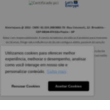
Alentejana @ 2022 - CNPJ: 02.314.269/0001-78 - Rua Cincinati, 12 - Brooklin -
CEP 04564-070 São Paulo – SP
Beba com responsabilidade. A venda de bebidas alcoólicas é proibida para menores
de 18 anos. Dirigir sob a influência de álcool configura delito, passível de sanção
penal.
As safras dos vinhos poderão ser diferentes das informadas no site em função da
Utilizamos cookies para oferecer melhor
disponibilidade do nosso estoque. Alteração de preços e condições comerciais estão
experiência, melhorar o desempenho, analisar
sujeitas a alteração sem aviso prévio.
como você interage em nosso site e
Pedido mínimo: R$ 1.650,00 para todas as regiões.
personalizar conteúdo.
Saiba mais
Imagens meramente ilustrativas.
Recusar Cookies
Aceitar Cookies