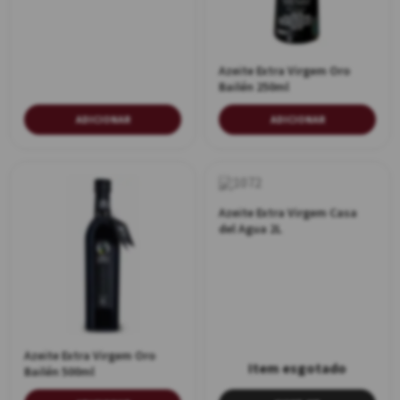
Azeite Extra Virgem Oro
Bailén 250ml
ADICIONAR
ADICIONAR
Azeite Extra Virgem Casa
del Agua 2L
Azeite Extra Virgem Oro
Bailén 500ml