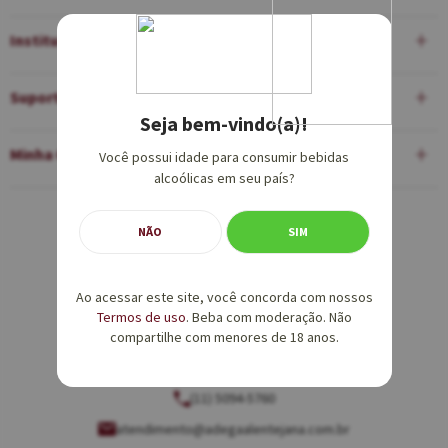
Institucional
Suporte
Seja bem-vindo(a)!
Minha Conta
Você possui idade para consumir bebidas
alcoólicas em seu país?
Equipe de Vendas:
NÃO
SIM
(11) 5094-5760
Ao acessar este site, você concorda com nossos
vendas@adegaalentejana.com.br
Termos de uso
. Beba com moderação. Não
compartilhe com menores de 18 anos.
Atendimento e SAC:
(11) 5094-5760
atendimento@adegaalentejana.com.br