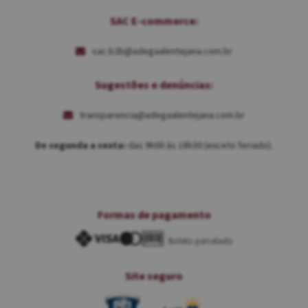
SAC E-commerce:
sac.b2b@adegaalentejana.com.br
Sugestões e denúncias:
transparencia@adegaalentejana.com.br
De segunda a sexta:
das 9h00 às 18h30 (exceto feriado).
Formas de pagamento
Boleto parcelado
Site seguro