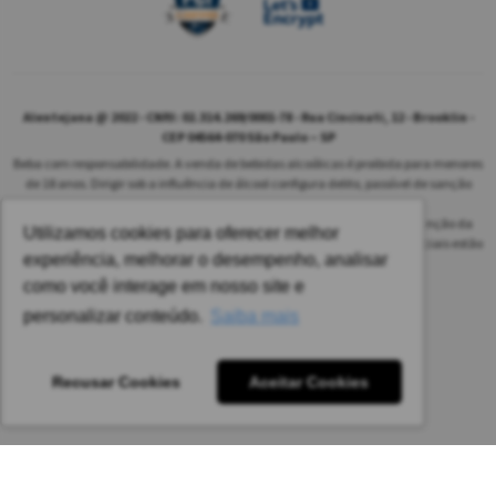
Alentejana @ 2022 - CNPJ: 02.314.269/0001-78 - Rua Cincinati, 12 - Brooklin -
CEP 04564-070 São Paulo – SP
Beba com responsabilidade. A venda de bebidas alcoólicas é proibida para menores
de 18 anos. Dirigir sob a influência de álcool configura delito, passível de sanção
penal.
As safras dos vinhos poderão ser diferentes das informadas no site em função da
Utilizamos cookies para oferecer melhor
disponibilidade do nosso estoque. Alteração de preços e condições comerciais estão
experiência, melhorar o desempenho, analisar
sujeitas a alteração sem aviso prévio.
como você interage em nosso site e
Pedido mínimo: R$ 1.650,00 para todas as regiões.
personalizar conteúdo.
Saiba mais
Imagens meramente ilustrativas.
Recusar Cookies
Aceitar Cookies