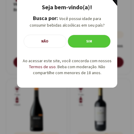
Vértice Millésime Extra
750ml
750ml
Seja bem-vindo(a)!
Brut Branco 750ml
Você possui idade para
consumir bebidas alcoólicas em seu país?
NÃO
SIM
Quinta do Noval 10 Anos
Tinto 750ml
Ao acessar este site, você concorda com nossos
ADICIONAR
ADICIONAR
Termos de uso
. Beba com moderação. Não
compartilhe com menores de 18 anos.
Tinto
Tinto
750ml
1,5L