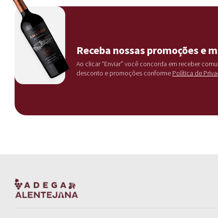
Receba nossas promoções e m
Ao clicar “Enviar” você concorda em receber com
desconto e promoções conforme
Política de Priv