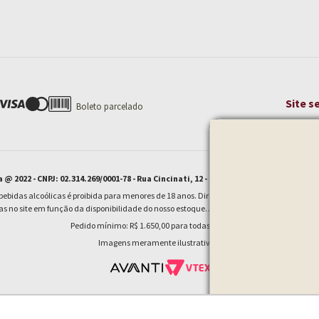
Site s
Boleto parcelado
@ 2022 - CNPJ: 02.314.269/0001-78 - Rua Cincinati, 12 - Brooklin - CEP 04564-070 Sã
idas alcoólicas é proibida para menores de 18 anos. Dirigir sob a influência de álcool c
as no site em função da disponibilidade do nosso estoque. Alteração de preços e condiçõe
Pedido mínimo: R$ 1.650,00 para todas as regiões.
Imagens meramente ilustrativas.