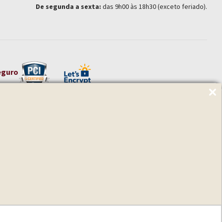
De segunda a sexta:
das 9h00 às 18h30 (exceto feriado).
eguro
o Paulo – SP
onfigura delito, passível de sanção penal.
s comerciais estão sujeitas a alteração sem aviso prévio.