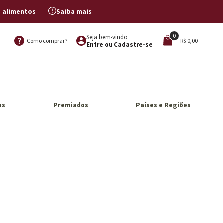
e alimentos
Saiba mais
0
Seja bem-vindo
Como comprar?
R$ 0,00
Entre ou Cadastre-se
os
Premiados
Países e Regiões