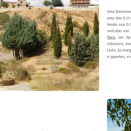
Uma Denomin
uma das D.O.
tendo sua D.
vinícolas em
Toro
, um ti
robustos, enc
León, às mar
e quentes, e 