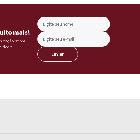
uito mais!
unicação sobre
acidade.
Enviar