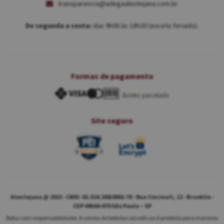
transparencia@adegaalentejana.com.br
De segunda a sexta:
das 9h00 às 18h30 (exceto feriado).
Formas de pagamento
Boleto parcelado
Site seguro
Alentejana @ 2022 - CNPJ: 02.314.269/0001-78 - Rua Cincinati, 12 - Brooklin -
CEP 04564-070 São Paulo – SP
Beba com responsabilidade. A venda de bebidas alcoólicas é proibida para menores