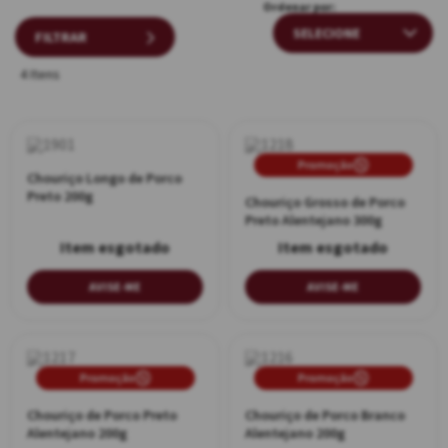
gastronômica tradicional e sofisticada.
Ordenar por:
FILTRAR
4 Itens
Promoção
Chouriço Longo de Porco
Preto 200g
Chouriço Grosso de Porco
Preto Alentejano 300g
AVISE-ME
AVISE-ME
Promoção
Promoção
Chouriço de Porco Preto
Chouriço de Porco Branco
Alentejano 200g
Alentejano 200g