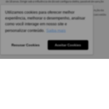
de 18 anos. Dirigir sob a influência de álcool configura delito, passível de sanção
penal.
As safras dos vinhos poderão ser diferentes das informadas no site em função da
Utilizamos cookies para oferecer melhor
disponibilidade do nosso estoque. Alteração de preços e condições comerciais estão
experiência, melhorar o desempenho, analisar
sujeitas a alteração sem aviso prévio.
como você interage em nosso site e
Pedido mínimo: R$ 1.650,00 para todas as regiões.
personalizar conteúdo.
Saiba mais
Imagens meramente ilustrativas.
Recusar Cookies
Aceitar Cookies