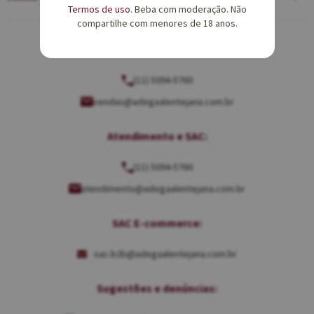
Termos de uso
. Beba com moderação. Não
compartilhe com menores de 18 anos.
Equipe de Vendas:
(11) 5094-5760
vendas@adegaalentejana.com.br
Atendimento e SAC:
(11) 5094-5760
atendimento@adegaalentejana.com.br
SAC E-commerce:
sac.b2b@adegaalentejana.com.br
Sugestões e denúncias: