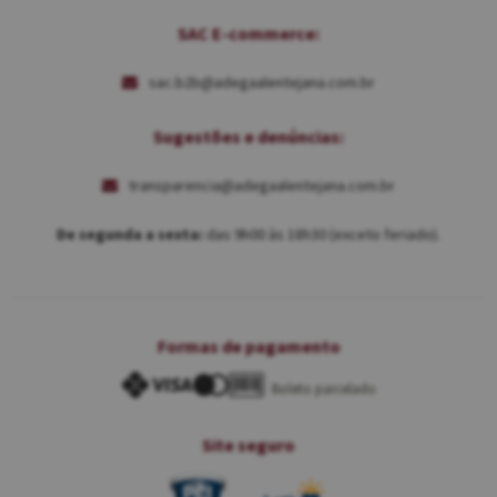
SAC E-commerce:
sac.b2b@adegaalentejana.com.br
Sugestões e denúncias:
transparencia@adegaalentejana.com.br
De segunda a sexta:
das 9h00 às 18h30 (exceto feriado).
Formas de pagamento
Boleto parcelado
Site seguro