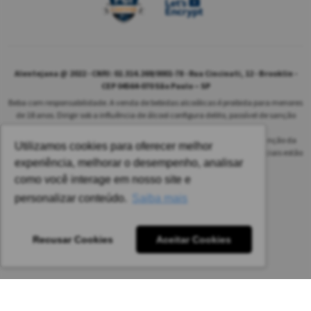
Alentejana @ 2022 - CNPJ: 02.314.269/0001-78 - Rua Cincinati, 12 - Brooklin -
CEP 04564-070 São Paulo – SP
Beba com responsabilidade. A venda de bebidas alcoólicas é proibida para menores
de 18 anos. Dirigir sob a influência de álcool configura delito, passível de sanção
penal.
As safras dos vinhos poderão ser diferentes das informadas no site em função da
Utilizamos cookies para oferecer melhor
disponibilidade do nosso estoque. Alteração de preços e condições comerciais estão
experiência, melhorar o desempenho, analisar
sujeitas a alteração sem aviso prévio.
como você interage em nosso site e
Pedido mínimo: R$ 1.650,00 para todas as regiões.
personalizar conteúdo.
Saiba mais
Imagens meramente ilustrativas.
Recusar Cookies
Aceitar Cookies