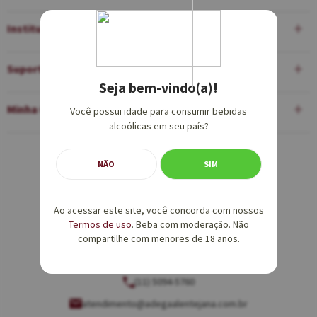
Institucional
Suporte
Seja bem-vindo(a)!
Minha Conta
Você possui idade para consumir bebidas
alcoólicas em seu país?
Equipe de Vendas:
NÃO
SIM
(11) 5094-5760
Ao acessar este site, você concorda com nossos
vendas@adegaalentejana.com.br
Termos de uso
. Beba com moderação. Não
compartilhe com menores de 18 anos.
Atendimento e SAC:
(11) 5094-5760
atendimento@adegaalentejana.com.br