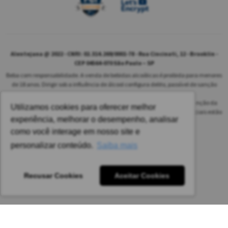
Alentejana @ 2022 - CNPJ: 02.314.269/0001-78 - Rua Cincinati, 12 - Brooklin -
CEP 04564-070 São Paulo – SP
Beba com responsabilidade. A venda de bebidas alcoólicas é proibida para menores
de 18 anos. Dirigir sob a influência de álcool configura delito, passível de sanção
penal.
As safras dos vinhos poderão ser diferentes das informadas no site em função da
Utilizamos cookies para oferecer melhor
disponibilidade do nosso estoque. Alteração de preços e condições comerciais estão
experiência, melhorar o desempenho, analisar
sujeitas a alteração sem aviso prévio.
como você interage em nosso site e
Pedido mínimo: R$ 1.650,00 para todas as regiões.
personalizar conteúdo.
Saiba mais
Imagens meramente ilustrativas.
Recusar Cookies
Aceitar Cookies