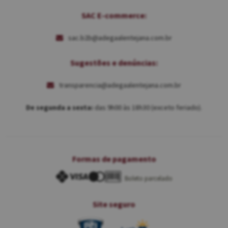
SAC E-commerce:
sac.b2b@adegaalentejana.com.br
Sugestões e denúncias:
transparencia@adegaalentejana.com.br
De segunda a sexta:
das 9h00 às 18h30 (exceto feriado).
Formas de pagamento
Boleto parcelado
Site seguro