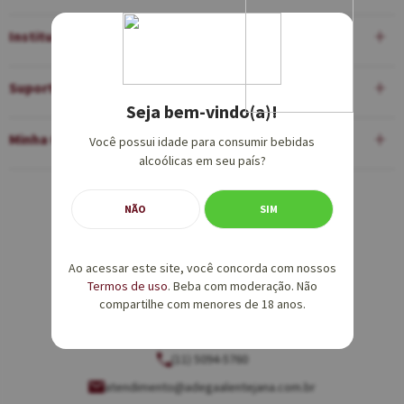
Institucional
Suporte
Seja bem-vindo(a)!
Minha Conta
Você possui idade para consumir bebidas
alcoólicas em seu país?
Equipe de Vendas:
NÃO
SIM
(11) 5094-5760
Ao acessar este site, você concorda com nossos
vendas@adegaalentejana.com.br
Termos de uso
. Beba com moderação. Não
compartilhe com menores de 18 anos.
Atendimento e SAC:
(11) 5094-5760
atendimento@adegaalentejana.com.br