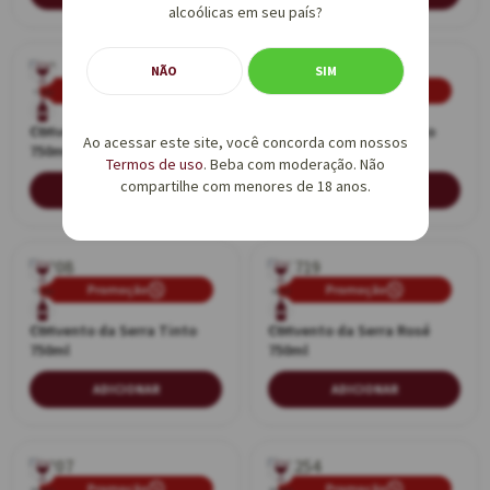
alcoólicas em seu país?
NÃO
SIM
Promoção
Promoção
Tinto
Branco
Convento da Vila Tinto
Convento da Vila Branco
750ml
750ml
Ao acessar este site, você concorda com nossos
750ml
750ml
Termos de uso
. Beba com moderação. Não
compartilhe com menores de 18 anos.
ADICIONAR
ADICIONAR
Promoção
Promoção
Tinto
Rosé
Convento da Serra Tinto
Convento da Serra Rosé
750ml
750ml
750ml
750ml
ADICIONAR
ADICIONAR
Promoção
Promoção