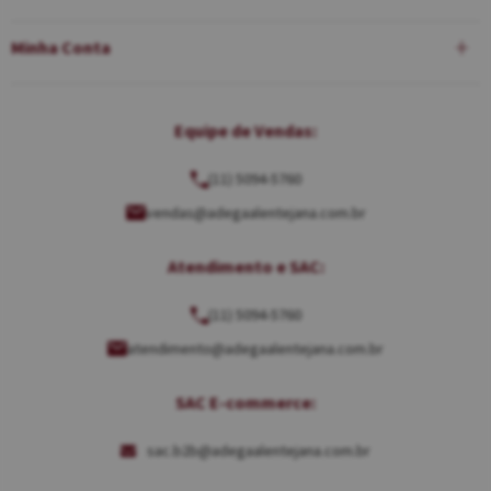
Minha Conta
Equipe de Vendas:
(11) 5094-5760
vendas@adegaalentejana.com.br
Atendimento e SAC:
(11) 5094-5760
atendimento@adegaalentejana.com.br
SAC E-commerce:
sac.b2b@adegaalentejana.com.br