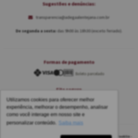
Sugestões e denúncias:
transparencia@adegaalentejana.com.br
De segunda a sexta:
das 9h00 às 18h30 (exceto feriado).
Formas de pagamento
Boleto parcelado
Site seguro
Utilizamos cookies para oferecer melhor
experiência, melhorar o desempenho, analisar
como você interage em nosso site e
personalizar conteúdo.
Saiba mais
Alentejana @ 2022 - CNPJ: 02.314.269/0001-78 - Rua Cincinati, 12 - Brooklin -