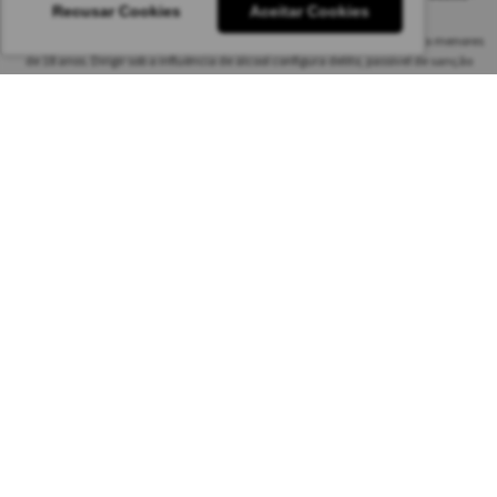
Recusar Cookies
Aceitar Cookies
CEP 04564-070 São Paulo – SP
Beba com responsabilidade. A venda de bebidas alcoólicas é proibida para menores
de 18 anos. Dirigir sob a influência de álcool configura delito, passível de sanção
penal.
As safras dos vinhos poderão ser diferentes das informadas no site em função da
disponibilidade do nosso estoque. Alteração de preços e condições comerciais estão
sujeitas a alteração sem aviso prévio.
Pedido mínimo: R$ 1.650,00 para todas as regiões.
Imagens meramente ilustrativas.