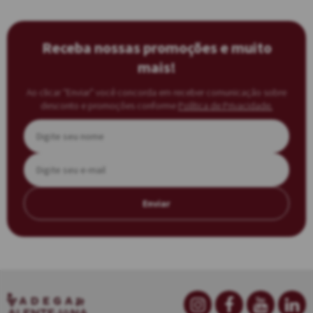
Receba nossas promoções e muito
mais!
Ao clicar “Enviar” você concorda em receber comunicação sobre
desconto e promoções conforme
Política de Privacidade.
Enviar