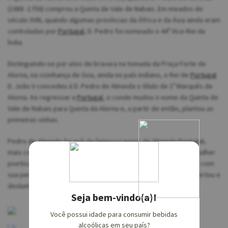
(1688 -1756) comprou a Quinta de Vale de Nabais. Em meados do
século XVIII, quando algumas províncias da África e da Ásia ainda eram
controladas por
Portugal
, D. Pedro foi nomeado o 44º Vice-Rei da
Índia.
Distinguindo-se por atos de bravura na tomada da Praça Forte de
Alorna, na vizinhança de Goa, ainda no país indiano, o Rei de
Portugal
D. João V concedeu à D. Pedro de Almeida o título de 1º Marquês de
Alorna. Ao regressar a
Portugal
, o conde mudou o nome da Quinta de
Vale de Nabais para Quinta da Alorna e, a partir de então, plantou as
primeiras vinhas.
Pedro de Almeida foi avô da famosa Leonor de Almeida Portugal,
mais conhecida como Marquesa de Alorna (1750 – 1839), uma mulher
poetisa, política, poliglota, viajada, inteligente e sedutora, que com
sua personalidade forte e enorme devoção à cultura, desconcertou e
deslumbrou Portugal nos séculos XVIII e XIX.
Seja bem-vindo(a)!
Você possui idade para consumir bebidas
alcoólicas em seu país?