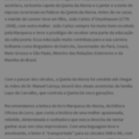
austríaco, na bonita capela da Quinta da Alorna e o jantar e a noite de
núpcias ocorreram no Palácio da Quinta da Alorna. Antes de se casar,
o marido de Leonor teve um filho, João Carlos d’Oeynhausen (1776
-1838), com outra mulher. João Carlos sempre foi muito bem recebido
pela Marquesa e teve o privilégio de receber uma parte da educação
da culta poeta. Essa educação muito contribuiu para a sua carreira
brilhante como Brigadeiro do Exército, Governador do Pará, Ceará,
Mato Grosso e São Paulo, Ministro das Relações Exteriores e da
Marinha do Brasil.
Com o passar dos séculos, a Quinta da Alorna foi vendida até chegar
às mãos do Dr. Manuel Caroça, bisavô dos atuais acionistas da família
Lopo de Carvalho, que controla a Quinta há cinco gerações.
Recomendamos a leitura do livro Marquesa de Alorna, da Editora
Oficina do Livro, que conta a história de uma mulher apaixonada,
rebelde, determinada e sonhadora que nunca desistiu de tentar
ganhar asas em céus improváveis. Com uma linguagem leve e
envolvente, o leitor é “transportado” para os séculos XVIII e XIX, com