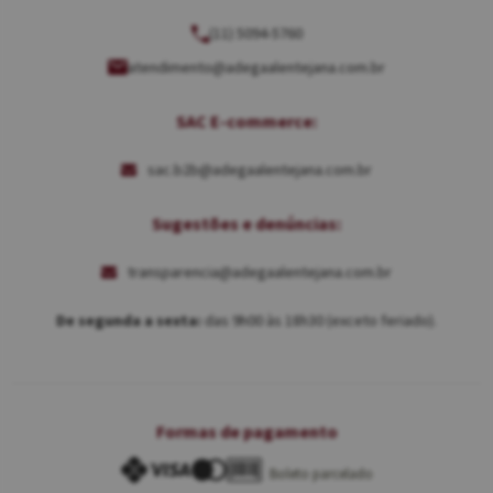
(11) 5094-5760
atendimento@adegaalentejana.com.br
SAC E-commerce:
sac.b2b@adegaalentejana.com.br
Sugestões e denúncias:
transparencia@adegaalentejana.com.br
De segunda a sexta:
das 9h00 às 18h30 (exceto feriado).
Formas de pagamento
Boleto parcelado