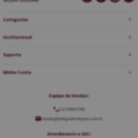
Categorias
Institucional
Suporte
Minha Conta
Equipe de Vendas:
(11) 5094-5760
vendas@adegaalentejana.com.br
Atendimento e SAC: