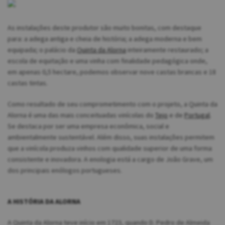
As instalações deste produtor são muito bonitas, com destaque
para: a adega antiga e cheia de história; a adega moderna e bem
equipada; o palácio da
Quinta da Alorna
inteiramente restaurado; a
escola de equitação e uma vinha com finalidade pedagógica onde,
em apenas 0,5 hectare, podemos observar nove castas brancas e 18
castas tintas.
Como resultado de seu comprometimento com o projeto, a Quinta da
Alorna é uma das mais conceituadas vinícolas do
Tejo
e de
Portugal
.
Se destaca por ser uma empresa econômica, social e
ambientalmente sustentável. Além disso, suas instalações permitem
que a vinícola produza vinhos com qualidade superior de uma forma
consistente e inovadora. A enologia está a cargo de João Grave, um
dos principais enólogos portugueses.
A HISTÓRIA DA ALORNA
A Quinta da Alorna teve início em 1723, quando D. Pedro de Almeida