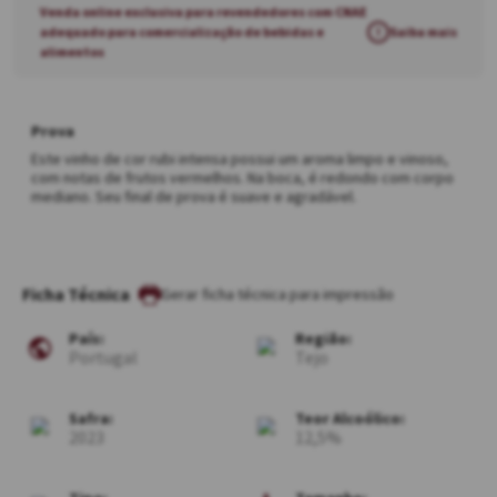
Venda online exclusiva para revendedores com CNAE
adequado para comercialização de bebidas e
!
Saiba mais
alimentos
Prova
Este vinho de cor rubi intensa possui um aroma limpo e vinoso,
com notas de frutos vermelhos. Na boca, é redondo com corpo
mediano. Seu final de prova é suave e agradável.
Ficha Técnica
País:
Região:
Portugal
Tejo
Safra:
Teor Alcoólico:
2023
12,5