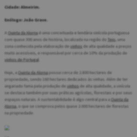
Cidade: Almeirim.
Enólogo: João Grave.
A
Quinta da Alorna
é uma conceituada e lendária vinícola portuguesa
com quase 300 anos de história, localizada na região do
Tejo
, uma
zona conhecida pela elaboração de
vinhos
de alta qualidade a preços
muito acessíveis, e responsável por cerca de 10% da produção de
vinhos de Portugal
.
Hoje, a
Quinta da Alorna
possui cerca de 2.800 hectares de
propriedade, sendo 160 hectares dedicados às vinhas. Além de ter
angariado fama pela produção de
vinhos
de alta qualidade, a vinícola
se destaca também por suas práticas agrícolas, florestais e por seus
espaços naturais. A sustentabilidade é algo central para a
Quinta da
Alorna
, o que se comprova pelos quase 2.000 hectares de florestas
na propriedade.