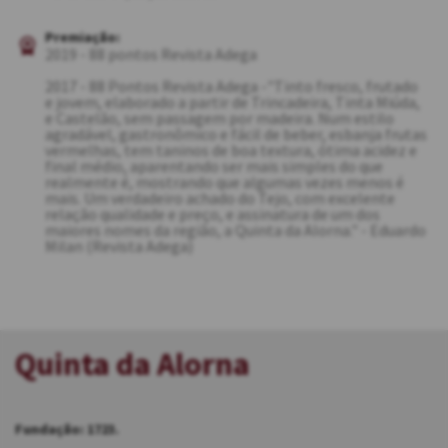
Premiação:
2019 - 88 pontos Revista Adega
2017 - 88 Pontos Revista Adega -"Tinto fresco, frutado
e jovem, elaborado a partir de Trincadeira, Tinta Miúda,
e Castelão, sem passagem por madeira. Num estilo
agradável, gastronômico e fácil de beber, esbanja frutas
vermelhas, tem taninos de boa textura, ótima acidez e
final médio, aparentando ser mais simples do que
realmente é, mostrando que algumas vezes menos é
mais. Um verdadeiro achado do Tejo, com excelente
relação qualidade e preço, e assinatura de um dos
maiores nomes da região, a Quinta da Alorna." - Eduardo
Milan (Revista Adega)
Quinta da Alorna
Fundação: 1723.