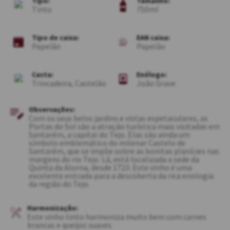
Tipo:
Tamanho:
Tinto
750ml
Tipo de caixa:
EAN caixa:
Papelão
Papelão
Casta:
Enólogo:
Trincadeira, Castelão
João Grave
Observações:
Com os seus belos jardins e vistas espetaculares, as
Portas do Sol são a atração turística mais visitadas em
Santarém, a capital do Tejo. Elas são ainda um
símbolo emblemático do milenar Castelo de
Santarém, que se impõe sobre as bonitas planícies nas
margens do rio Tejo. Lá, está localizada a sede da
Quinta da Alorna, desde 1723. Este vinho é uma
excelente entrada para a descoberta da rica enologia
da região do Tejo.
Harmonização:
Este vinho tinto harmoniza muito bem com carnes
brancas e queijos suaves.