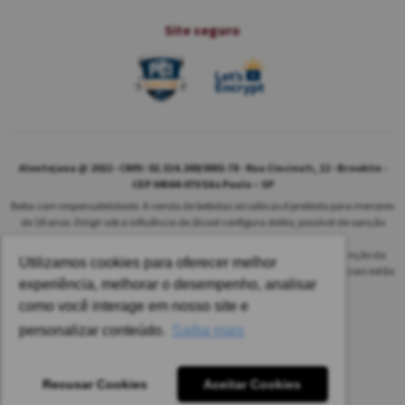
Site seguro
Alentejana @ 2022 - CNPJ: 02.314.269/0001-78 - Rua Cincinati, 12 - Brooklin -
CEP 04564-070 São Paulo – SP
Beba com responsabilidade. A venda de bebidas alcoólicas é proibida para menores
de 18 anos. Dirigir sob a influência de álcool configura delito, passível de sanção
penal.
As safras dos vinhos poderão ser diferentes das informadas no site em função da
Utilizamos cookies para oferecer melhor
disponibilidade do nosso estoque. Alteração de preços e condições comerciais estão
experiência, melhorar o desempenho, analisar
sujeitas a alteração sem aviso prévio.
como você interage em nosso site e
Pedido mínimo: R$ 1.650,00 para todas as regiões.
personalizar conteúdo.
Saiba mais
Imagens meramente ilustrativas.
Recusar Cookies
Aceitar Cookies