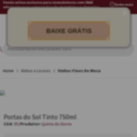
Venda online exclusiva para revendedores com CNAE
Saiba mais
adequado para comercialização de bebidas e alimentos
BAIXE GRÁTIS
Vinhos e Licores
Vinhos Finos De Mesa
Portas do Sol Tinto 750ml
951
Quinta da Alorna