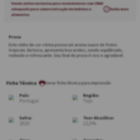
Venda online exclusiva para revendedores com CNAE
adequado para comercialização de bebidas e
!
Saiba mais
alimentos
Prova
Este vinho de cor citrina possui um aroma suave de frutos
tropicais. Na boca, apresenta boa acidez, sendo equilibrado,
redondo e refrescante. Seu final de prova é vivo e agradável.
Ficha Técnica
País:
Região:
Portugal
Tejo
Safra:
Teor Alcoólico:
2023
12,5