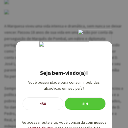
A Marquesa viveu uma vida intensa e dramática, sem nunca se deixar
vencer. Passou 18 anos de sua vida em uma prisão por conta da
perseguição de Marquês de Pombal, um nobre e diplomata
português que liderou a retaliação do escândalo político conhecido
como “O Processo dos Távoras”. Esse acontecimento se deu por
conta de uma tentativa de assassinato do então Rei de Portugal D.
José I, em 1758, por parte da nobre família Távora. Por conta de seu
parentesco com os acusados, Leonor foi encarcerada e sua família
Seja bem-vindo(a)!
foi perseguida.
Você possui idade para consumir bebidas
Sempre vivendo uma vida intensa, a Marquesa de Alorna influenciou a
alcoólicas em seu país?
política, conheceu paixões ardentes, experimentou a opulência e a
pobreza, a veneração e o exílio. Leonor atravessou quatro reinados,
NÃO
SIM
foi dama da Rainha D. Carlota Joaquina, assistiu às pretensões de D.
Pedro, Imperador do Brasil, em herdar duas coroas: a Imperial e a
Real, e viu também o Império do Brasil se tornar formalmente
Ao acessar este site, você concorda com nossos
independente de Portugal.