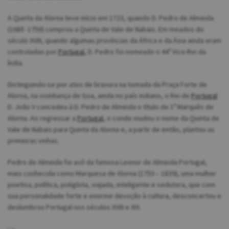
A Quinta da Alorna teve início em 1723, quando D. Pedro de Almeida
(1688 -1756) comprou a Quinta de Vale de Nabais. Em meados do
século XVIII, quando algumas províncias da África e da Ásia ainda eram
controladas por
Portugal
, D. Pedro foi nomeado o 44º Vice-Rei da
Índia.
Distinguindo-se por atos de bravura na tomada da Praça Forte de
Alorna, na vizinhança de Goa, ainda no país indiano, o Rei de
Portugal
D. João V concedeu à D. Pedro de Almeida o título de 1º Marquês de
Alorna. Ao regressar a
Portugal
, o conde mudou o nome da Quinta de
Vale de Nabais para Quinta da Alorna e, a partir de então, plantou as
primeiras vinhas.
Pedro de Almeida foi avô da famosa Leonor de Almeida Portugal,
mais conhecida como Marquesa de Alorna (1750 – 1839), uma mulher
poetisa, política, poliglota, viajada, inteligente e sedutora, que com
sua personalidade forte e enorme devoção à cultura, desconcertou e
deslumbrou Portugal nos séculos XVIII e XIX.