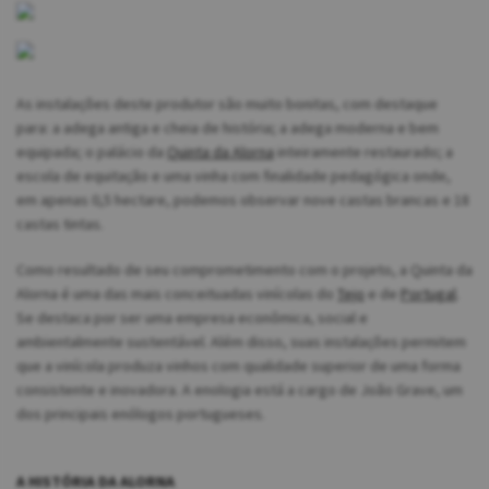
As instalações deste produtor são muito bonitas, com destaque
para: a adega antiga e cheia de história; a adega moderna e bem
equipada; o palácio da
Quinta da Alorna
inteiramente restaurado; a
escola de equitação e uma vinha com finalidade pedagógica onde,
em apenas 0,5 hectare, podemos observar nove castas brancas e 18
castas tintas.
Como resultado de seu comprometimento com o projeto, a Quinta da
Alorna é uma das mais conceituadas vinícolas do
Tejo
e de
Portugal
.
Se destaca por ser uma empresa econômica, social e
ambientalmente sustentável. Além disso, suas instalações permitem
que a vinícola produza vinhos com qualidade superior de uma forma
consistente e inovadora. A enologia está a cargo de João Grave, um
dos principais enólogos portugueses.
A HISTÓRIA DA ALORNA