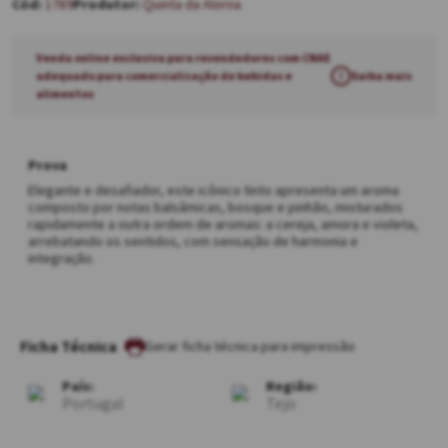
1789
Quinta da Alorna
Venda online exclusiva para revendedores com CNAE
adequado para comercialização de bebidas e
!
Saiba mais
alimentos
Prova
Elegante e desafiador, este icônico tinto apresenta um aroma
composto por notas balsâmicas, bosque e pinhão, misturados
rapidamente a outra ordem de aromas: a cereja, amora e violeta,
arrebatando os sentidos, com sensação de harmonia e
integração.
Ficha Técnica
País:
Região:
Portugal
Tejo