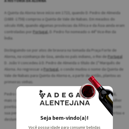
A HISTÓRIA DA ALORNA
A Quinta da Alorna teve início em 1723, quando D. Pedro de Almeida
(1688 -1756) comprou a Quinta de Vale de Nabais. Em meados do
século XVIII, quando algumas províncias da África e da Ásia ainda eram
controladas por
Portugal
, D. Pedro foi nomeado o 44º Vice-Rei da
Índia.
Distinguindo-se por atos de bravura na tomada da Praça Forte de
Alorna, na vizinhança de Goa, ainda no país indiano, o Rei de
Portugal
D. João V concedeu à D. Pedro de Almeida o título de 1º Marquês de
Alorna. Ao regressar a
Portugal
, o conde mudou o nome da Quinta de
Vale de Nabais para Quinta da Alorna e, a partir de então, plantou as
primeiras vinhas.
Pedro de Almeida foi avô da famosa Leonor de Almeida Portugal,
mais conhecida como Marquesa de Alorna (1750 – 1839), uma mulher
poetisa, política, poliglota, viajada, inteligente e sedutora, que com
sua personalidade forte e enorme devoção à cultura, desconcertou e
Seja bem-vindo(a)!
deslumbrou Portugal nos séculos XVIII e XIX.
Você possui idade para consumir bebidas