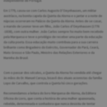
independente de Portugal.
Em 1779, casou-se com Carlos Augusto D’Oeynhausen, um militar
austríaco, na bonita capela da Quinta da Alorna e o jantar e a noite de
núpcias ocorreram no Palácio da Quinta da Alorna. Antes de se casar,
o marido de Leonor teve um filho, João Carlos d’Oeynhausen (1776
-1838), com outra mulher. João Carlos sempre foi muito bem recebido
pela Marquesa e teve o privilégio de receber uma parte da educação
da culta poeta. Essa educação muito contribuiu para a sua carreira
brilhante como Brigadeiro do Exército, Governador do Pará, Ceará,
Mato Grosso e São Paulo, Ministro das Relações Exteriores e da
Marinha do Brasil.
Com o passar dos séculos, a Quinta da Alorna foi vendida até chegar
às mãos do Dr. Manuel Caroça, bisavô dos atuais acionistas da família
Lopo de Carvalho, que controla a Quinta há cinco gerações.
Recomendamos a leitura do livro Marquesa de Alorna, da Editora
Oficina do Livro, que conta a história de uma mulher apaixonada,
rebelde, determinada e sonhadora que nunca desistiu de tentar