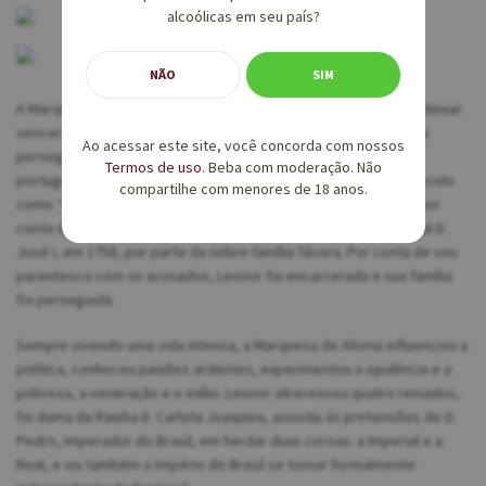
alcoólicas em seu país?
NÃO
SIM
A Marquesa viveu uma vida intensa e dramática, sem nunca se deixar
vencer. Passou 18 anos de sua vida em uma prisão por conta da
Ao acessar este site, você concorda com nossos
perseguição de Marquês de Pombal, um nobre e diplomata
Termos de uso
. Beba com moderação. Não
português que liderou a retaliação do escândalo político conhecido
compartilhe com menores de 18 anos.
como “O Processo dos Távoras”. Esse acontecimento se deu por
conta de uma tentativa de assassinato do então Rei de Portugal D.
José I, em 1758, por parte da nobre família Távora. Por conta de seu
parentesco com os acusados, Leonor foi encarcerada e sua família
foi perseguida.
Sempre vivendo uma vida intensa, a Marquesa de Alorna influenciou a
política, conheceu paixões ardentes, experimentou a opulência e a
pobreza, a veneração e o exílio. Leonor atravessou quatro reinados,
foi dama da Rainha D. Carlota Joaquina, assistiu às pretensões de D.
Pedro, Imperador do Brasil, em herdar duas coroas: a Imperial e a
Real, e viu também o Império do Brasil se tornar formalmente