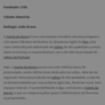
Fundação: 1723.
Cidade: Almeirim.
Enólogo: João Grave.
A
Quinta da Alorna
é uma conceituada e lendária vinícola portuguesa
com quase 300 anos de história, localizada na região do
Tejo
, uma
zona conhecida pela elaboração de
vinhos
de alta qualidade a preços
muito acessíveis, e responsável por cerca de 10% da produção de
vinhos de Portugal
.
Hoje, a
Quinta da Alorna
possui cerca de 2.800 hectares de
propriedade, sendo 160 hectares dedicados às vinhas. Além de ter
angariado fama pela produção de
vinhos
de alta qualidade, a vinícola
se destaca também por suas práticas agrícolas, florestais e por seus
espaços naturais. A sustentabilidade é algo central para a
Quinta da
Alorna
, o que se comprova pelos quase 2.000 hectares de florestas
na propriedade.