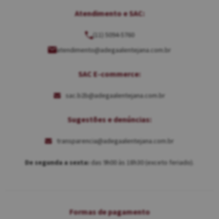
Atendimento e SAC:
(11) 5094-5760
atendimento@adegaalentejana.com.br
SAC E-commerce:
sac.b2b@adegaalentejana.com.br
Sugestões e denúncias:
transparencia@adegaalentejana.com.br
De segunda a sexta:
das 9h00 às 18h30 (exceto feriado).
Formas de pagamento