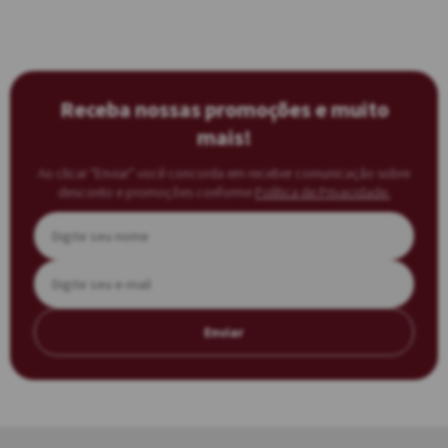
Receba nossas promoções e muito
mais!
Ao clicar “Enviar” você concorda em receber comunicação sobre
desconto e promoções conforme
Política de Privacidade.
Enviar