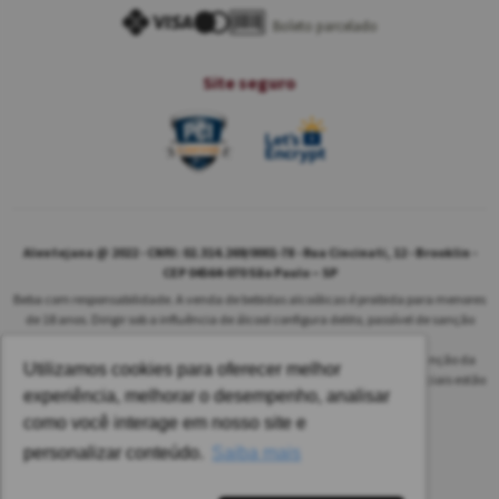
Boleto parcelado
Site seguro
Alentejana @ 2022 - CNPJ: 02.314.269/0001-78 - Rua Cincinati, 12 - Brooklin -
CEP 04564-070 São Paulo – SP
Beba com responsabilidade. A venda de bebidas alcoólicas é proibida para menores
de 18 anos. Dirigir sob a influência de álcool configura delito, passível de sanção
penal.
As safras dos vinhos poderão ser diferentes das informadas no site em função da
Utilizamos cookies para oferecer melhor
disponibilidade do nosso estoque. Alteração de preços e condições comerciais estão
experiência, melhorar o desempenho, analisar
sujeitas a alteração sem aviso prévio.
como você interage em nosso site e
Pedido mínimo: R$ 1.650,00 para todas as regiões.
personalizar conteúdo.
Saiba mais
Imagens meramente ilustrativas.