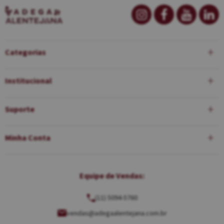
Categorias
Institucional
Suporte
Minha Conta
Equipe de Vendas:
(11) 5094-5760
vendas@adegaalentejana.com.br