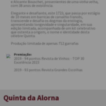
e Alicante Bouschet, provenientes de uma vinha velha,
com 38 anos de existência.
Elegante e desafiante, este 1723, que passa por estágio
de 10 meses em barricas de carvalho francês,
transcende e desafia os dogmas da enologia,
apresentando longevidade e singularidade, em sua
edição limitada, acompanhada de um kit celebrativo
que ostenta a origem, o nome e identidade desta
célebre Quinta.
Produção limitada de apenas 712 garrafas
Premiação:
2019 - 94 pontos Revista de Vinhos - TOP 30
Excelência 2023
2019 - 93 pontos Revista Grandes Escolhas
Quinta da Alorna