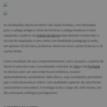
As instalações deste produtor são muito bonitas, com destaque
para: a adega antiga e cheia de história; a adega moderna e bem
equipada; o palácio da
Quinta da Alorna
inteiramente restaurado; a
escola de equitação e uma vinha com finalidade pedagógica onde,
em apenas 0,5 hectare, podemos observar nove castas brancas e 18
castas tintas.
Como resultado de seu comprometimento com o projeto, a Quinta da
Alorna é uma das mais conceituadas vinícolas do
Tejo
e de
Portugal
.
Se destaca por ser uma empresa econômica, social e
ambientalmente sustentável. Além disso, suas instalações permitem
que a vinícola produza vinhos com qualidade superior de uma forma
consistente e inovadora. A enologia está a cargo de João Grave, um
dos principais enólogos portugueses.