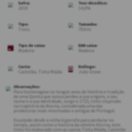
Safra:
Teor Alcoólico:
2019
14,0
Tipo:
Tamanho:
Tinto
750ml
Tipo de caixa:
EAN caixa:
Madeira
Madeira
Casta:
Enólogo:
Castelão, Tinta Miúda
João Grave
Observações:
Para homenagear os longos anos de história e tradição
de uma Quinta que nunca perdeu a sua origem, o seu
nome e a sua identidade, surge o 1723, tinto inspirado
na trajetória da Alorna, considerada uma das
produtoras mais renomadas e antigas de Portugal.
Esculpido desde a vinha à garrafa para perdurar no
tempo, assim como a história da célebre Alorna, este
tinto foi elaborado com as castas Tinta Miúda, Castelão