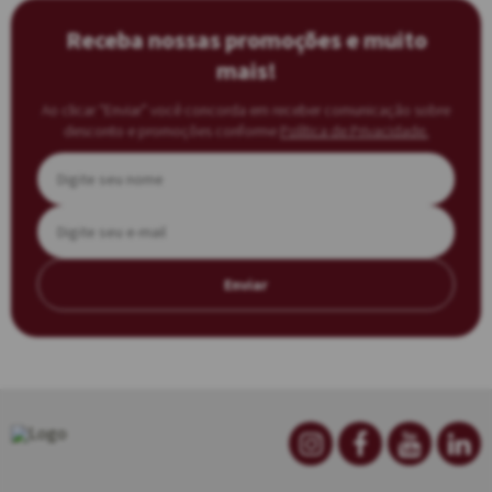
Receba nossas promoções e muito
mais!
Ao clicar “Enviar” você concorda em receber comunicação sobre
desconto e promoções conforme
Política de Privacidade.
Enviar