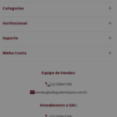
Categorias
Institucional
Suporte
Minha Conta
Equipe de Vendas:
(11) 5094-5760
vendas@adegaalentejana.com.br
Atendimento e SAC:
(11) 5094-5760