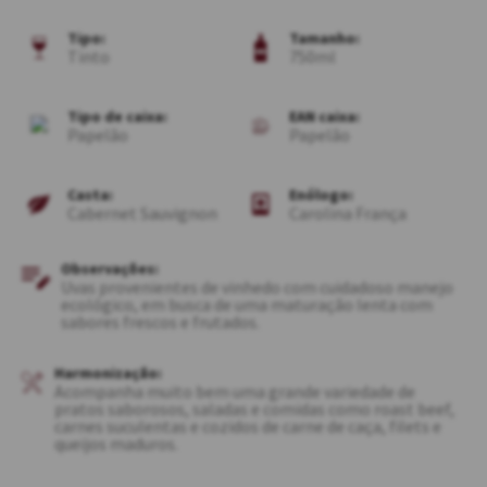
Tipo:
Tamanho:
Tinto
750ml
Tipo de caixa:
EAN caixa:
Papelão
Papelão
Casta:
Enólogo:
Cabernet Sauvignon
Carolina França
Observações:
Uvas provenientes de vinhedo com cuidadoso manejo
ecológico, em busca de uma maturação lenta com
sabores frescos e frutados.
Harmonização:
Acompanha muito bem uma grande variedade de
pratos saborosos, saladas e comidas como roast beef,
carnes suculentas e cozidos de carne de caça, filets e
queijos maduros.