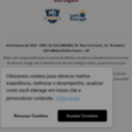
Site seguro
Alentejana @ 2022 - CNPJ: 02.314.269/0001-78 - Rua Cincinati, 12 - Brooklin -
CEP 04564-070 São Paulo – SP
Beba com responsabilidade. A venda de bebidas alcoólicas é proibida para menores
de 18 anos. Dirigir sob a influência de álcool configura delito, passível de sanção
penal.
As safras dos vinhos poderão ser diferentes das informadas no site em função da
Utilizamos cookies para oferecer melhor
disponibilidade do nosso estoque. Alteração de preços e condições comerciais estão
experiência, melhorar o desempenho, analisar
sujeitas a alteração sem aviso prévio.
como você interage em nosso site e
Pedido mínimo: R$ 1.650,00 para todas as regiões.
personalizar conteúdo.
Saiba mais
Imagens meramente ilustrativas.
Recusar Cookies
Aceitar Cookies