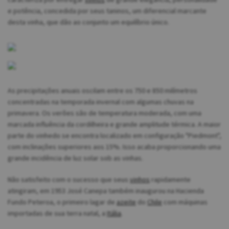
e potência, concedida por seus taninos, um diferencial marcante
desta vinha, que dão ao conjunto um equilíbrio único.
As precipitações anuais oscilam entre os 750 e 850 milímetros
concentradas na temporada invernal com algumas chuvas na
primavera. Os verões são de temperatura moderada, com uma
marcada influência da cordilheira e grande amplitude térmica. A maior
parte do vinhedo se encontra localizado em configuração "Piedmont",
com inclinações superiores aos 15%. Isso acaba proporcionando uma
grande incidência de luz solar sob as vinhas.
Não satisfeito com o sucesso que seus
vinhos
rapidamente
atingiram, em 1953 José Canepa também inaugurou na Hacienda
Fundo Peteroa, o primeiro lagar de
azeite
do
Chile
com máquinas
importadas de sua terra natal, a
Itália
.