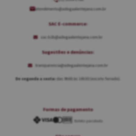
atendimento@adegaalentejana.com.br
SAC E-commerce:
sac.b2b@adegaalentejana.com.br
Sugestões e denúncias:
transparencia@adegaalentejana.com.br
De segunda a sexta:
das 9h00 às 18h30 (exceto feriado).
Formas de pagamento
Boleto parcelado