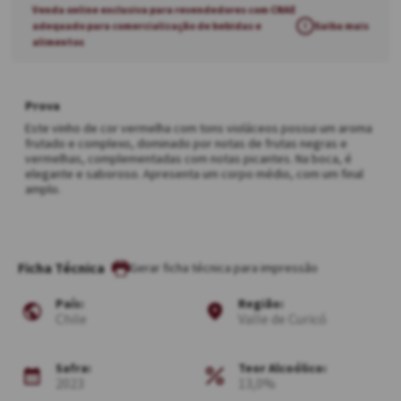
Venda online exclusiva para revendedores com CNAE
adequado para comercialização de bebidas e
!
Saiba mais
alimentos
Prova
Este vinho de cor vermelha com tons violáceos possui um aroma
frutado e complexo, dominado por notas de frutas negras e
vermelhas, complementadas com notas picantes. Na boca, é
elegante e saboroso. Apresenta um corpo médio, com um final
amplo.
Ficha Técnica
País:
Região:
Chile
Valle de Curicó
Safra:
Teor Alcoólico:
2023
13,0