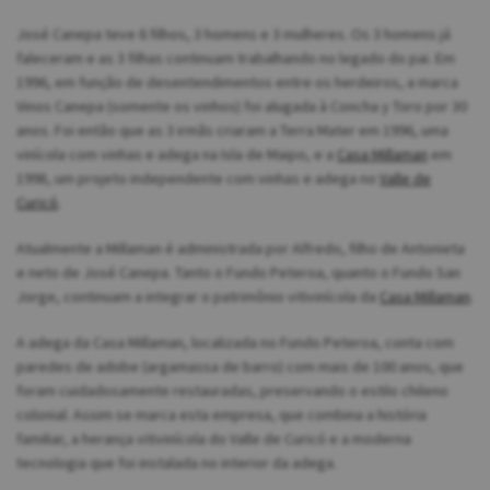
José Canepa teve 6 filhos, 3 homens e 3 mulheres. Os 3 homens já
faleceram e as 3 filhas continuam trabalhando no legado do pai. Em
1996, em função de desentendimentos entre os herdeiros, a marca
Vinos Canepa (somente os vinhos) foi alugada à Concha y Toro por 30
anos. Foi então que as 3 irmãs criaram a Terra Mater em 1996, uma
vinícola com vinhas e adega na Isla de Maipo, e a
Casa Millaman
em
1998, um projeto independente com vinhas e adega no
Valle de
Curicó
.
Atualmente a Millaman é administrada por Alfredo, filho de Antonieta
e neto de José Canepa. Tanto o Fundo Peteroa, quanto o Fundo San
Jorge, continuam a integrar o patrimônio vitivinícola da
Casa Millaman
.
A adega da Casa Millaman, localizada no Fundo Peteroa, conta com
paredes de adobe (argamassa de barro) com mais de 100 anos, que
foram cuidadosamente restauradas, preservando o estilo chileno
colonial. Assim se marca esta empresa, que combina a história
familiar, a herança vitivinícola do Valle de Curicó e a moderna
tecnologia que foi instalada no interior da adega.