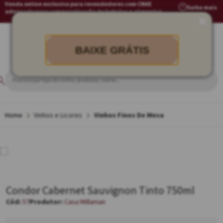
Venda online exclusiva para revendedores com CNAE
Saiba mais
adequado para comercialização de bebidas e alimentos
BAIXE GRÁTIS
Vinhos e Licores
Vinhos Finos De Mesa
Condor Cabernet Sauvignon Tinto 750ml
57
Casa Millaman