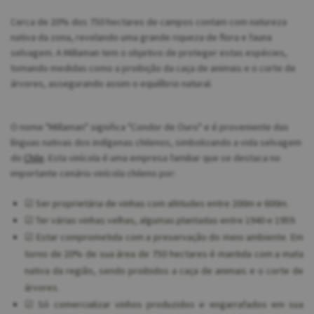
Cerca de 20% dos 750 hectares de campos contam com natureza
nativa da zona, revelando uma grande riqueza de flora e fauna
selvagem. A Millaman tem o objetivo de proteger estas espécies,
tomando medidas como a proibição da caça de animais e o corte de
árvores, assegurando assim o equilíbrio natural.
O nome "Millaman" significa "Condor de Ouro" e é proveniente das
línguas nativas dos indígenas chilenos, simbolizando a vida selvagem
do
Chile
. Esta vinícola é uma empresa familiar que se destaca no
importante cenário vinícola chileno por:
☑ Ser proprietária de vinhas com altitudes entre 200m e 600m.
☑ Ter várias vinhas velhas, algumas plantadas entre 1940 e 1959.
☑ Estar comprometida com a preservação do meio ambiente. Em
torno de 20% de sua área de 750 hectares é mantida com a mata
nativa da região, sendo proibidos a caça de animais e o corte de
árvores.
☑ Só comercializar vinhos produzidos e engarrafados em sua