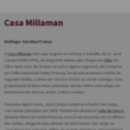
Casa Millaman
Enóloga: Carolina França
A
Casa Millaman
tem suas origens no esforço e trabalho do Sr. José
Canepa (1899-1975), um imigrante italiano que chegou ao
Chile
em
1914. Após mais de 30 anos no país e alguns negócios, ele comprou
em 1946 a Hacienda Fundo Peteroa, localizada próxima a cidade de
Sagrada Família, a 20 km de Curicó e 210 km ao sul de Santiago. Esta
propriedade já tinha vinhas plantadas desde 1940 e uma adega em
funcionamento. Nascia, assim, a Vinos Canepa.
Passados alguns anos, José Canepa comprou o Fundo San Jorge,
com vinhas plantadas em 1959. Também localizada no
Valle de Curicó
,
distante 40 km do Fundo Peteroa, esta já nas encostas da Cordilheira
dos Andes, atingindo uma altitude de 600 metros. San Jorge se
caracteriza por entregar
vinhos
de grande elegância, personalidade