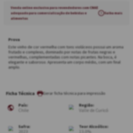
Venda online exclusiva para revendedores com CNAE
adequado para comercialização de bebidas e
!
Saiba mais
alimentos
Prova
Este vinho de cor vermelha com tons violáceos possui um aroma
frutado e complexo, dominado por notas de frutas negras e
vermelhas, complementadas com notas picantes. Na boca, é
elegante e saboroso. Apresenta um corpo médio, com um final
amplo.
Ficha Técnica
País:
Região:
Chile
Valle de Curicó
Safra:
Teor Alcoólico:
2023
13,0