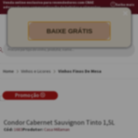
Venda online exclusiva para revendedores com CNAE
Saiba mais
adequado para comercialização de bebidas e alimentos
BAIXE GRÁTIS
Vinhos e Licores
Vinhos Finos De Mesa
Promoção
Condor Cabernet Sauvignon Tinto 1,5L
1683
Casa Millaman