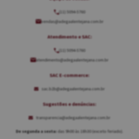
(11) 5094-5760
vendas@adegaalentejana.com.br
Atendimento e SAC:
(11) 5094-5760
atendimento@adegaalentejana.com.br
SAC E-commerce:
sac.b2b@adegaalentejana.com.br
Sugestões e denúncias:
transparencia@adegaalentejana.com.br
De segunda a sexta:
das 9h00 às 18h30 (exceto feriado).