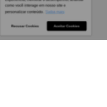
sujeitas a alteração sem aviso prévio.
como você interage em nosso site e
Pedido mínimo: R$ 1.650,00 para todas as regiões.
personalizar conteúdo.
Saiba mais
Imagens meramente ilustrativas.
Recusar Cookies
Aceitar Cookies