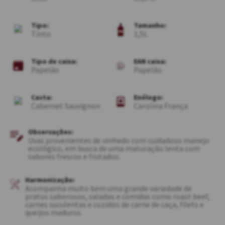
Tipo:
Tamanho:
Tinto
1,5L
Tipo de caixa:
EAN caixa:
Papelão
Papelão
Casta:
Enólogo:
Cabernet Sauvignon
Carolina França
Observações:
Uvas provenientes de vinhedo com cuidadoso manejo
ecológico, em busca de uma maturação lenta com
sabores frescos e frutados.
Harmonização:
Acompanha muito bem uma grande variedade de
pratos saborosos, saladas e comidas como roast beef,
carnes suculentas e cozidos de carne de caça, filets e
queijos maduros.