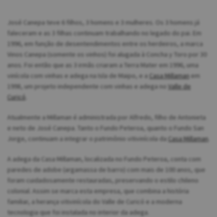
José Canepa teve 6 filhos, 3 homens e 3 mulheres. Os 3 homens já
faleceram e as 3 filhas continuam trabalhando no legado do pai. Em
1996, em função de desentendimentos entre os herdeiros, a marca
Vinos Canepa (somente os vinhos) foi alugada à Concha y Toro por 30
anos. Foi então que as 3 irmãs criaram a Terra Mater em 1996, uma
vinícola com vinhas e adega na Isla de Maipo, e a
Casa Millaman
em
1998, um projeto independente com vinhas e adega no
Valle de
Curicó
.
Atualmente a Millaman é administrada por Alfredo, filho de Antonieta
e neto de José Canepa. Tanto o Fundo Peteroa, quanto o Fundo San
Jorge, continuam a integrar o patrimônio vitivinícola da
Casa Millaman
.
A adega da Casa Millaman, localizada no Fundo Peteroa, conta com
paredes de adobe (argamassa de barro) com mais de 100 anos, que
foram cuidadosamente restauradas, preservando o estilo chileno
colonial. Assim se marca esta empresa, que combina a história
familiar, a herança vitivinícola do Valle de Curicó e a moderna
tecnologia que foi instalada no interior da adega.