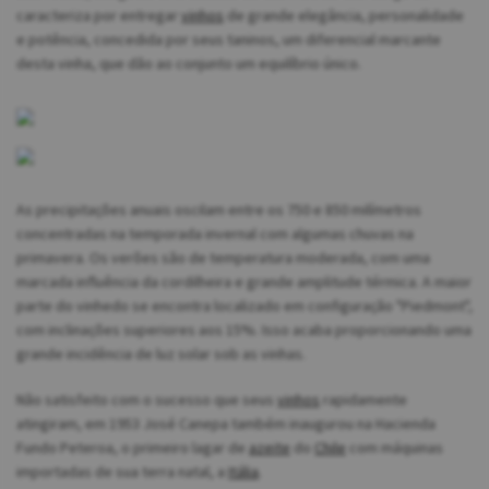
caracteriza por entregar
vinhos
de grande elegância, personalidade
e potência, concedida por seus taninos, um diferencial marcante
desta vinha, que dão ao conjunto um equilíbrio único.
As precipitações anuais oscilam entre os 750 e 850 milímetros
concentradas na temporada invernal com algumas chuvas na
primavera. Os verões são de temperatura moderada, com uma
marcada influência da cordilheira e grande amplitude térmica. A maior
parte do vinhedo se encontra localizado em configuração "Piedmont",
com inclinações superiores aos 15%. Isso acaba proporcionando uma
grande incidência de luz solar sob as vinhas.
Não satisfeito com o sucesso que seus
vinhos
rapidamente
atingiram, em 1953 José Canepa também inaugurou na Hacienda
Fundo Peteroa, o primeiro lagar de
azeite
do
Chile
com máquinas
importadas de sua terra natal, a
Itália
.