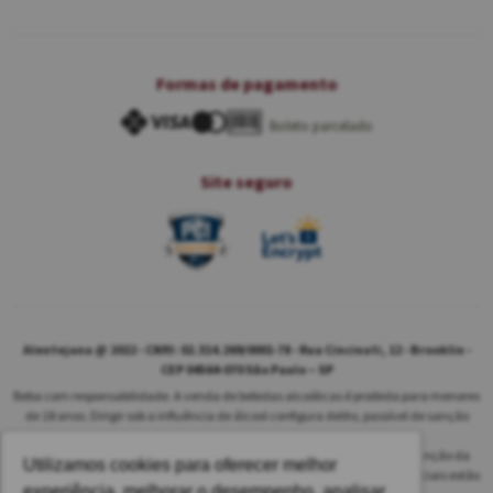
Formas de pagamento
Boleto parcelado
Site seguro
Alentejana @ 2022 - CNPJ: 02.314.269/0001-78 - Rua Cincinati, 12 - Brooklin -
CEP 04564-070 São Paulo – SP
Beba com responsabilidade. A venda de bebidas alcoólicas é proibida para menores
de 18 anos. Dirigir sob a influência de álcool configura delito, passível de sanção
penal.
As safras dos vinhos poderão ser diferentes das informadas no site em função da
Utilizamos cookies para oferecer melhor
disponibilidade do nosso estoque. Alteração de preços e condições comerciais estão
experiência, melhorar o desempenho, analisar