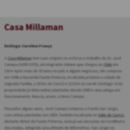
Casa Millaman
Enóloga: Carolina França
A
Casa Millaman
tem suas origens no esforço e trabalho do Sr. José
Canepa (1899-1975), um imigrante italiano que chegou ao
Chile
em
1914. Após mais de 30 anos no país e alguns negócios, ele comprou
em 1946 a Hacienda Fundo Peteroa, localizada próxima a cidade de
Sagrada Família, a 20 km de Curicó e 210 km ao sul de Santiago. Esta
propriedade já tinha vinhas plantadas desde 1940 e uma adega em
funcionamento. Nascia, assim, a Vinos Canepa.
Passados alguns anos, José Canepa comprou o Fundo San Jorge,
com vinhas plantadas em 1959. Também localizada no
Valle de Curicó
,
distante 40 km do Fundo Peteroa, esta já nas encostas da Cordilheira
dos Andes, atingindo uma altitude de 600 metros. San Jorge se