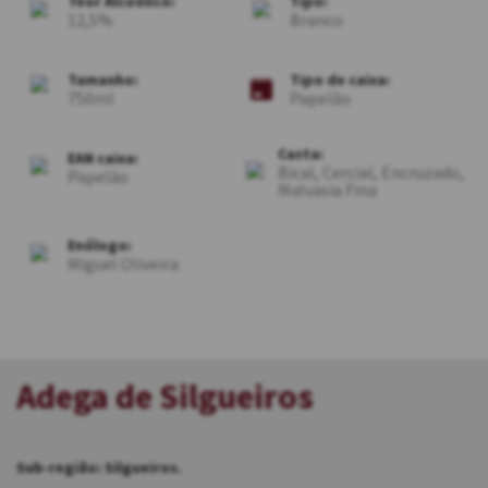
Teor Alcoólico:
Tipo:
12,5
Branco
Tamanho:
Tipo de caixa:
750ml
Papelão
Casta:
EAN caixa:
Bical, Cercial, Encruzado,
Papelão
Malvasia Fina
Enólogo:
Miguel Oliveira
Adega de Silgueiros
Sub-região: Silgueiros.