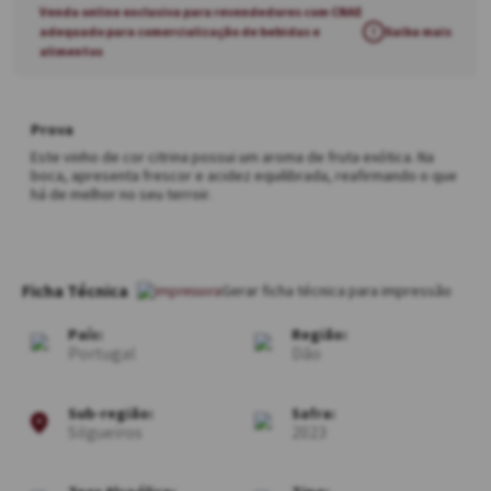
Venda online exclusiva para revendedores com CNAE
adequado para comercialização de bebidas e
!
Saiba mais
alimentos
Prova
Este vinho de cor citrina possui um aroma de fruta exótica. Na
boca, apresenta frescor e acidez equilibrada, reafirmando o que
há de melhor no seu terroir.
Ficha Técnica
País:
Região:
Portugal
Dão
Sub-região:
Safra:
Silgueiros
2023