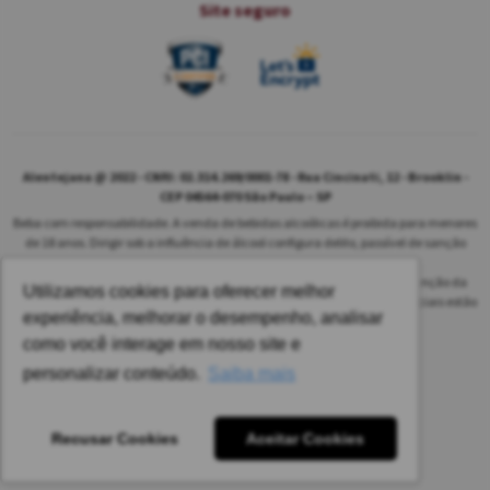
Site seguro
Alentejana @ 2022 - CNPJ: 02.314.269/0001-78 - Rua Cincinati, 12 - Brooklin -
CEP 04564-070 São Paulo – SP
Beba com responsabilidade. A venda de bebidas alcoólicas é proibida para menores
de 18 anos. Dirigir sob a influência de álcool configura delito, passível de sanção
penal.
As safras dos vinhos poderão ser diferentes das informadas no site em função da
Utilizamos cookies para oferecer melhor
disponibilidade do nosso estoque. Alteração de preços e condições comerciais estão
experiência, melhorar o desempenho, analisar
sujeitas a alteração sem aviso prévio.
como você interage em nosso site e
Pedido mínimo: R$ 1.650,00 para todas as regiões.
personalizar conteúdo.
Saiba mais
Imagens meramente ilustrativas.
Recusar Cookies
Aceitar Cookies