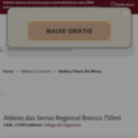
Venda online exclusiva para revendedores com CNAE
Saiba mais
adequado para comercialização de bebidas e alimentos
BAIXE GRÁTIS
Vinhos e Licores
Vinhos Finos De Mesa
Aldeias das Serras Regional Branco 750ml
1008
Adega de Silgueiros