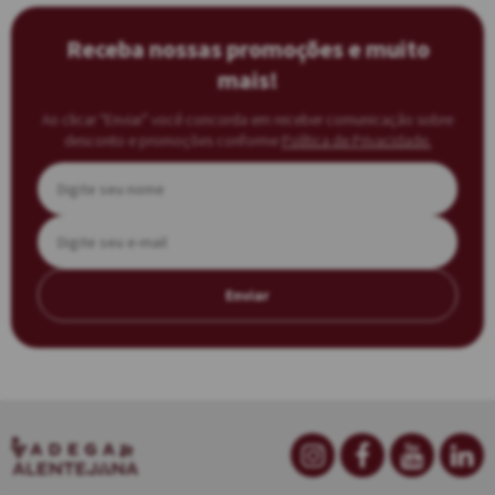
Receba nossas promoções e muito
mais!
Ao clicar “Enviar” você concorda em receber comunicação sobre
desconto e promoções conforme
Política de Privacidade.
Enviar