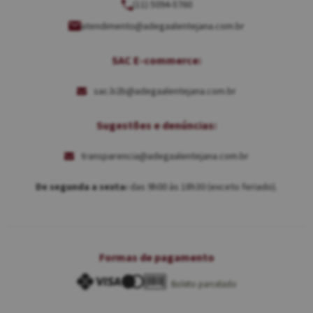
(11) 5094-5760
atendimento@adegaalentejana.com.br
SAC E-commerce:
sac.b2b@adegaalentejana.com.br
Sugestões e denúncias:
transparencia@adegaalentejana.com.br
De segunda a sexta:
das 9h00 às 18h30 (exceto feriado).
Formas de pagamento
Boleto parcelado