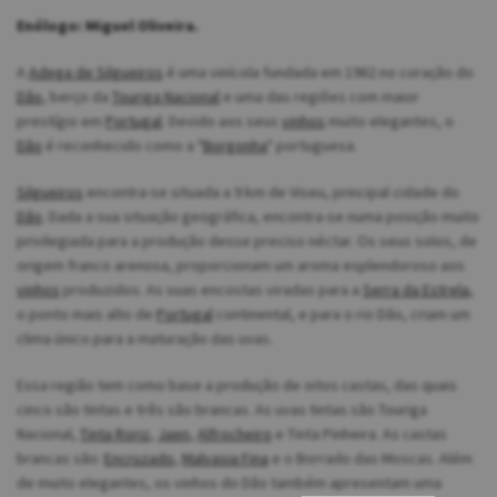
Enólogo: Miguel Oliveira.
A
Adega de Silgueiros
é uma vinícola fundada em 1962 no coração do
Dão
, berço da
Touriga Nacional
e uma das regiões com maior
prestígio em
Portugal
. Devido aos seus
vinhos
muito elegantes, o
Dão
é reconhecido como a "
Borgonha
" portuguesa.
Silgueiros
encontra-se situada a 9 km de Viseu, principal cidade do
Dão
. Dada a sua situação geográfica, encontra-se numa posição muito
privilegiada para a produção desse preciso néctar. Os seus solos, de
origem franco arenosa, proporcionam um aroma esplendoroso aos
vinhos
produzidos. As suas encostas viradas para a
Serra da Estrela
,
o ponto mais alto de
Portugal
continental, e para o rio Dão, criam um
clima único para a maturação das uvas.
Essa região tem como base a produção de oitos castas, das quais
cinco são tintas e três são brancas. As uvas tintas são Touriga
Nacional,
Tinta Roriz
,
Jaen
,
Alfrocheiro
e Tinta Pinheira. As castas
brancas são:
Encruzado
,
Malvasia Fina
e o Borrado das Moscas. Além
de muito elegantes, os vinhos do Dão também apresentam uma