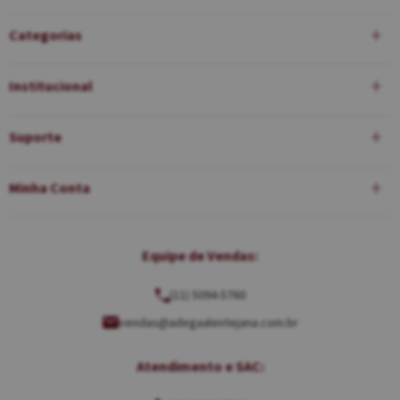
Categorias
Institucional
Suporte
Minha Conta
Equipe de Vendas:
(11) 5094-5760
vendas@adegaalentejana.com.br
Atendimento e SAC: