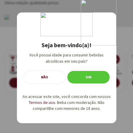
ótima relação qualidade-preço.
Produtos Relacionados
Seja bem-vindo(a)!
Você possui idade para consumir bebidas
91
90
alcoólicas em seu país?
Tinto
Tinto
Aldeias das Serras
Aldeias das Serras DOC
2017
2021
Revista
Revista
Touriga Nacional Tinto
Tinto 750ml
750ml
Adega
750ml
Adega (Best
750ml
NÃO
SIM
Buy)
ADICIONAR
ADICIONAR
Ao acessar este site, você concorda com nossos
Termos de uso
. Beba com moderação. Não
compartilhe com menores de 18 anos.