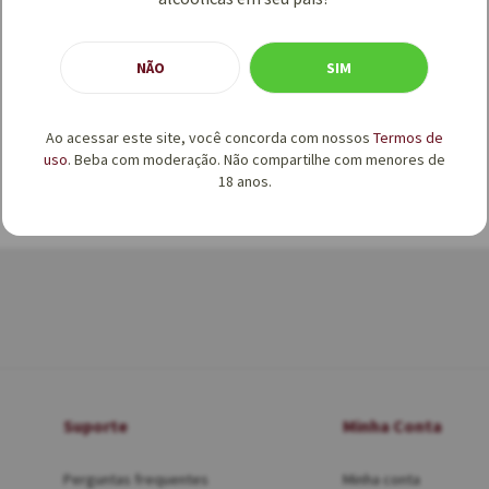
NÃO
SIM
Ao acessar este site, você concorda com nossos
Termos de
uso
. Beba com moderação. Não compartilhe com menores de
18 anos.
Suporte
Minha Conta
Perguntas frequentes
Minha conta