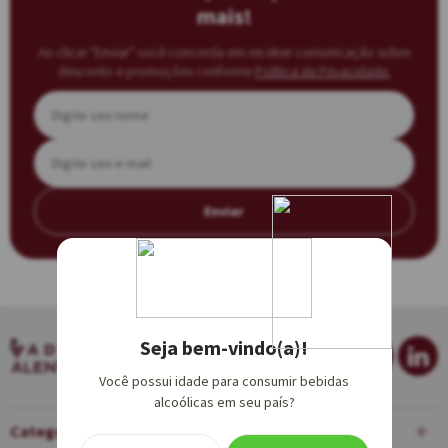
mais!
Ao clicar “Enviar” você concorda em receber comunicação sobre
desconto e promoções conforme
Política de Privacidade.
Enviar
Seja bem-vindo(a)!
Você possui idade para consumir bebidas
alcoólicas em seu país?
Categorias