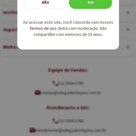
NÃO
SIM
Institucional
Ao acessar este site, você concorda com nossos
Termos de uso
. Beba com moderação. Não
Suporte
compartilhe com menores de 18 anos.
Minha Conta
Equipe de Vendas:
(11) 5094-5760
vendas@adegaalentejana.com.br
Atendimento e SAC:
(11) 5094-5760
atendimento@adegaalentejana.com.br