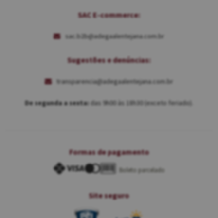
SAC E-commerce:
sac.b2b@adegaalentejana.com.br
Sugestões e denúncias:
transparencia@adegaalentejana.com.br
De segunda a sexta:
das 9h00 às 18h30 (exceto feriado).
Formas de pagamento
Boleto parcelado
Site seguro