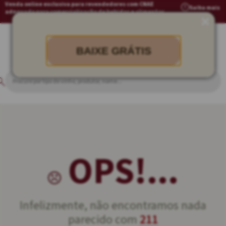
Venda online exclusiva para revendedores com CNAE
Saiba mais
adequado para comercialização de bebidas e alimentos
BAIXE GRÁTIS
OPS!...
Infelizmente, não encontramos nada
parecido com
211