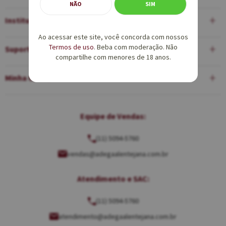
NÃO
SIM
Institucional
Ao acessar este site, você concorda com nossos
Termos de uso
. Beba com moderação. Não
Suporte
compartilhe com menores de 18 anos.
Minha Conta
Equipe de Vendas:
(11) 5094-5760
vendas@adegaalentejana.com.br
Atendimento e SAC:
(11) 5094-5760
atendimento@adegaalentejana.com.br