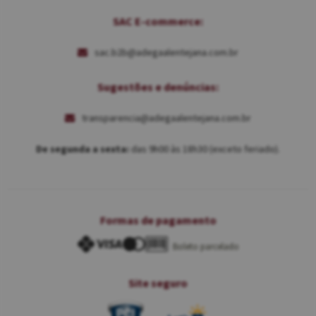
SAC E-commerce:
sac.b2b@adegaalentejana.com.br
Sugestões e denúncias:
transparencia@adegaalentejana.com.br
De segunda a sexta:
das 9h00 às 18h30 (exceto feriado).
Formas de pagamento
Boleto parcelado
Site seguro