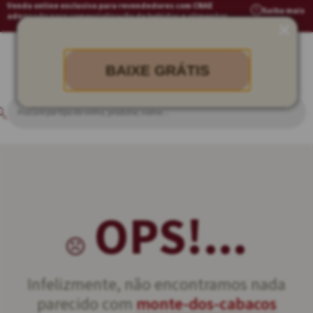
Venda online exclusiva para revendedores com CNAE
Saiba mais
adequado para comercialização de bebidas e alimentos
BAIXE GRÁTIS
OPS!...
Infelizmente, não encontramos nada
parecido com
monte-dos-cabacos