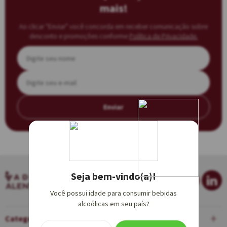
mais!
Ao clicar “Enviar” você concorda em receber comunicação sobre
desconto e promoções conforme
Política de Privacidade.
Enviar
Seja bem-vindo(a)!
Você possui idade para consumir bebidas
alcoólicas em seu país?
Categorias