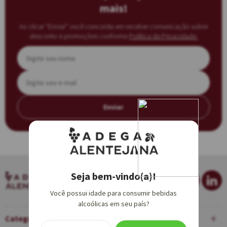
mais!
Ao clicar “Enviar” você concorda em receber comunicação sobre
desconto e promoções conforme
Política de Privacidade.
Enviar
Seja bem-vindo(a)!
Você possui idade para consumir bebidas
alcoólicas em seu país?
Categorias