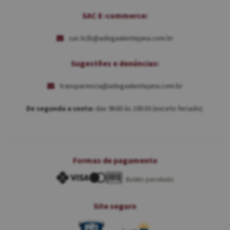
SAC E-commerce:
sac.b2b@adegaalentejana.com.br
Sugestões e denúncias:
transparencia@adegaalentejana.com.br
De segunda a sexta:
das 9h00 às 18h30 (exceto feriado).
Formas de pagamento
Boleto parcelado
Site seguro