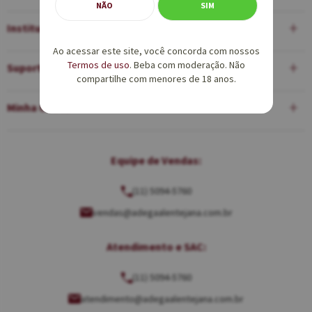
NÃO
SIM
Institucional
Ao acessar este site, você concorda com nossos
Termos de uso
. Beba com moderação. Não
Suporte
compartilhe com menores de 18 anos.
Minha Conta
Equipe de Vendas:
(11) 5094-5760
vendas@adegaalentejana.com.br
Atendimento e SAC:
(11) 5094-5760
atendimento@adegaalentejana.com.br