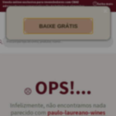
Venda online exclusiva para revendedores com CNAE
Saiba mais
adequado para comercialização de bebidas e alimentos
BAIXE GRÁTIS
OPS!...
Infelizmente, não encontramos nada
parecido com
paulo-laureano-wines