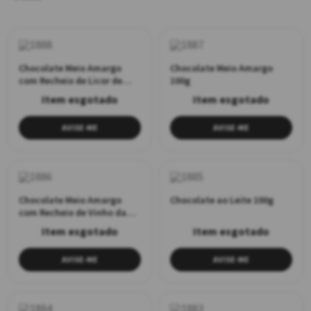
Chocolate Meio Amargo
Chocolate Meio Amargo
com Recheio de Licor de
100g
Ginja 90g
AVISE-ME
AVISE-ME
Chocolate Meio Amargo
Chocolate ao Leite 100g
com Recheio de Vinho da
Ilha da Madeira 90g
AVISE-ME
AVISE-ME