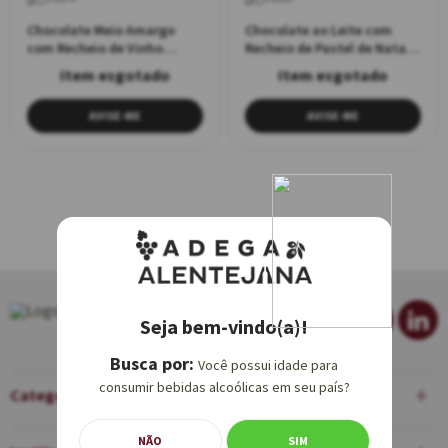
Chocolate Meio Amargo
Chocolate ao Leite com
com Recheio de Vinho
Recheio de Pastel de Nata
Moscatel 90g
90g
AVISE-ME
AVISE-ME
Seja bem-vindo(a)!
Você possui idade para
consumir bebidas alcoólicas em seu país?
Categorias
NÃO
SIM