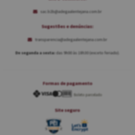
sac.b2b@adegaalentejana.com.br
Sugestões e denúncias:
transparencia@adegaalentejana.com.br
De segunda a sexta:
das 9h00 às 18h30 (exceto feriado).
Formas de pagamento
Boleto parcelado
Site seguro