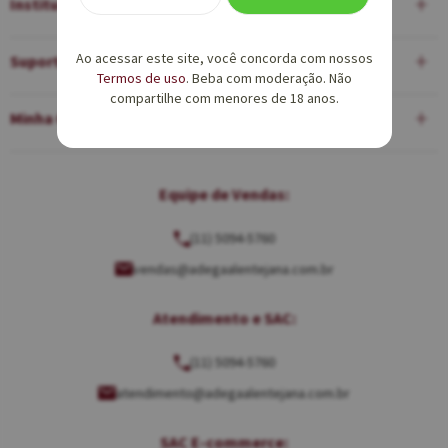
Institucional
Ao acessar este site, você concorda com nossos
Suporte
Termos de uso
. Beba com moderação. Não
compartilhe com menores de 18 anos.
Minha Conta
Equipe de Vendas:
(11) 5094-5760
vendas@adegaalentejana.com.br
Atendimento e SAC:
(11) 5094-5760
atendimento@adegaalentejana.com.br
SAC E-commerce: