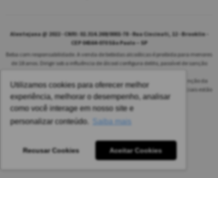
Alentejana @ 2022 - CNPJ: 02.314.269/0001-78 - Rua Cincinati, 12 - Brooklin -
CEP 04564-070 São Paulo – SP
Beba com responsabilidade. A venda de bebidas alcoólicas é proibida para menores
de 18 anos. Dirigir sob a influência de álcool configura delito, passível de sanção
penal.
As safras dos vinhos poderão ser diferentes das informadas no site em função da
Utilizamos cookies para oferecer melhor
disponibilidade do nosso estoque. Alteração de preços e condições comerciais estão
experiência, melhorar o desempenho, analisar
sujeitas a alteração sem aviso prévio.
como você interage em nosso site e
Pedido mínimo: R$ 1.650,00 para todas as regiões.
personalizar conteúdo.
Saiba mais
Imagens meramente ilustrativas.
Recusar Cookies
Aceitar Cookies