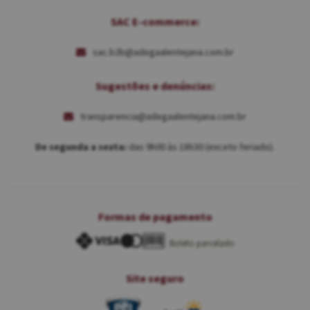
SAC E-commerce:
sac.b2b@adegaalentejana.com.br
Sugestões e denúncias:
transparencia@adegaalentejana.com.br
De segunda a sexta:
das 9h00 às 18h30 (exceto feriado).
Formas de pagamento
Boleto parcelado
Site seguro