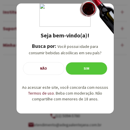
Institucional
Suporte
Seja bem-vindo(a)!
Minha Conta
Você possui idade para
consumir bebidas alcoólicas em seu país?
Equipe de Vendas:
NÃO
SIM
(11) 5094-5760
Ao acessar este site, você concorda com nossos
vendas@adegaalentejana.com.br
Termos de uso
. Beba com moderação. Não
compartilhe com menores de 18 anos.
Atendimento e SAC:
(11) 5094-5760
atendimento@adegaalentejana.com.br