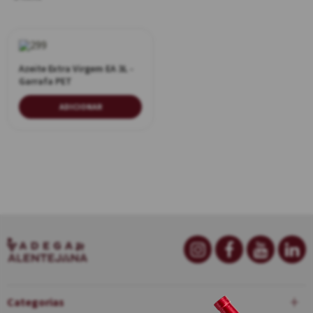
Azeite Extra Virgem EA 3L -
Garrafa PET
ADICIONAR
Categorias