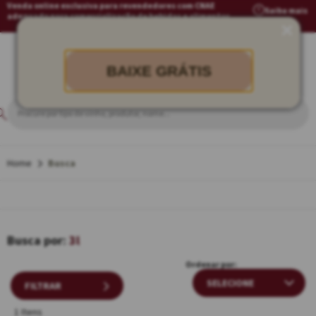
Venda online exclusiva para revendedores com CNAE
Saiba mais
adequado para comercialização de bebidas e alimentos
BAIXE GRÁTIS
Busca
3l
Ordenar por:
FILTRAR
1 Itens