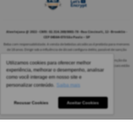
Alentejana @ 2022 - CNPJ: 02.314.269/0001-78 - Rua Cincinati, 12 - Brooklin -
CEP 04564-070 São Paulo – SP
Beba com responsabilidade. A venda de bebidas alcoólicas é proibida para menores
de 18 anos. Dirigir sob a influência de álcool configura delito, passível de sanção
penal.
As safras dos vinhos poderão ser diferentes das informadas no site em função da
Utilizamos cookies para oferecer melhor
disponibilidade do nosso estoque. Alteração de preços e condições comerciais estão
experiência, melhorar o desempenho, analisar
sujeitas a alteração sem aviso prévio.
como você interage em nosso site e
Pedido mínimo: R$ 1.650,00 para todas as regiões.
personalizar conteúdo.
Saiba mais
Imagens meramente ilustrativas.
Recusar Cookies
Aceitar Cookies