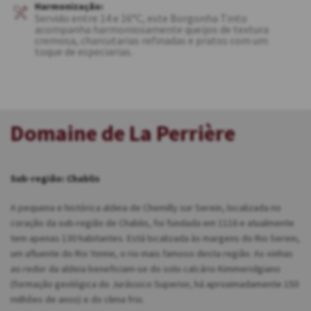
Harmonização:
Servido entre 14 e 16°C, este Borgonha Tinto
acompanha harmoniosamente queijos de textura
cremosa, charcutarias refinadas e pratos com um
toque de especiarias.
Domaine de La Perrière
Sub-região: Chablis
A pequena e histórica aldeia de Chemilly sur Serein, localizada no
coração da sub-região de Chablis, foi fundada em 1116 e atualmente
tem apenas 130 habitantes. Está localizada às margens do Rio Serein,
um afluente do Rio Yonne, o rio mais famoso desta região. As vinhas
ao redor da aldeia beneficiam-se do solo calcário Kimmeridgiano
(formação geológica do Jurássico Superior, há aproximadamente 150
milhões de anos) e do clima frio.