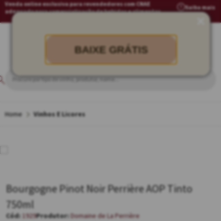
Venda online exclusiva para revendedores com CNAE
Saiba mais
adequado para comercialização de bebidas e alimentos
BAIXE GRÁTIS
Vinhos E Licores
Bourgogne Pinot Noir Perrière AOP Tinto
750ml
1929
Domaine de La Perrière