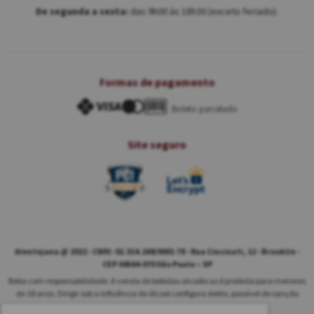
De segunda a sexta:
das 9h00 às 18h30 (exceto feriado).
Formas de pagamento
Boleto parcelado
Site seguro
Alentejana @ 2022 - CNPJ: 02.314.269/0001-78 - Rua Cincinati, 12 - Brooklin -
CEP 04564-070 São Paulo – SP
Beba com responsabilidade. A venda de bebidas alcoólicas é proibida para menores
de 18 anos. Dirigir sob a influência de álcool configura delito, passível de sanção
penal.