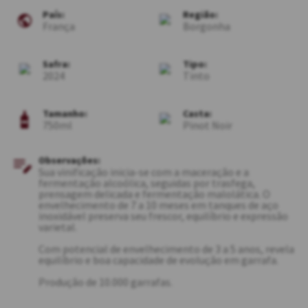
País:
Região:
França
Borgonha
Safra:
Tipo:
2024
Tinto
Tamanho:
Casta:
750ml
Pinot Noir
Observações:
Sua vinificação inicia-se com a maceração e a
fermentação alcoólica, seguidas por trasfega,
prensagem delicada e fermentação malolática. O
envelhecimento de 7 a 10 meses em tanques de aço
inoxidável preserva seu frescor, equilíbrio e expressão
varietal.
Com potencial de envelhecimento de 3 a 5 anos, revela
equilíbrio e boa capacidade de evolução em garrafa.
Produção de 10.000 garrafas.