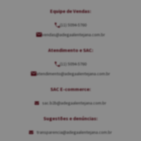
Equipe de Vendas:
(11) 5094-5760
vendas@adegaalentejana.com.br
Atendimento e SAC:
(11) 5094-5760
atendimento@adegaalentejana.com.br
SAC E-commerce:
sac.b2b@adegaalentejana.com.br
Sugestões e denúncias:
transparencia@adegaalentejana.com.br