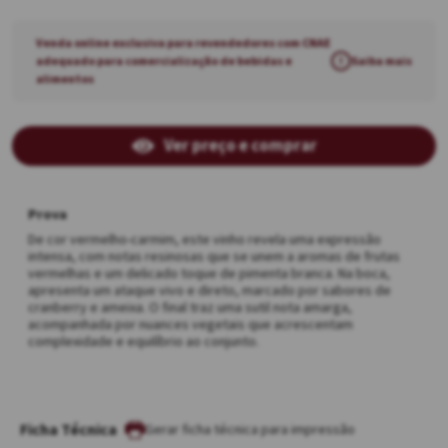
Venda online exclusiva para revendedores com CNAE
adequado para comercialização de bebidas e
!
Saiba mais
alimentos
Ver preço e comprar
Prova
De cor vermelho-carmim, este vinho revela uma expressão
intensa, com notas resinosas que se unem a aromas de frutas
vermelhas e um delicado toque de pimenta branca. Na boca,
apresenta um ataque vivo e direto, marcado por sabores de
cranberry e ameixa. O final traz uma sutil nota amarga,
acompanhada por nuances vegetais que acrescentam
complexidade e equilíbrio ao conjunto.
Ficha Técnica