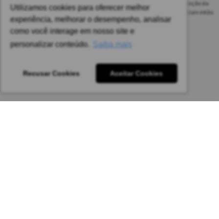
As safras dos vinhos poderão ser diferentes das informadas no site em função da
Utilizamos cookies para oferecer melhor
disponibilidade do nosso estoque. Alteração de preços e condições comerciais estão
experiência, melhorar o desempenho, analisar
sujeitas a alteração sem aviso prévio.
como você interage em nosso site e
Pedido mínimo: R$ 1.650,00 para todas as regiões.
personalizar conteúdo.
Saiba mais
Imagens meramente ilustrativas.
Recusar Cookies
Aceitar Cookies