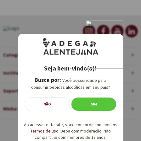
Categorias
Seja bem-vindo(a)!
Institucional
Você possui idade para
consumir bebidas alcoólicas em seu país?
Suporte
NÃO
SIM
Minha Conta
Ao acessar este site, você concorda com nossos
Termos de uso
. Beba com moderação. Não
Equipe de Vendas:
compartilhe com menores de 18 anos.