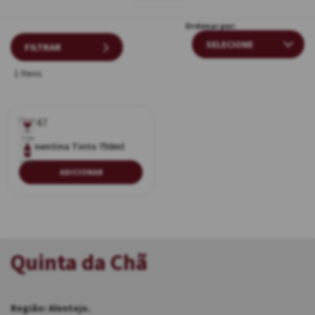
Ordenar por:
FILTRAR
1 Itens
Tinto
Clementina Tinto 750ml
750ml
ADICIONAR
Quinta da Chã
Região: Alentejo.