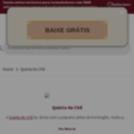
Venda online exclusiva para revendedores com CNAE
Saiba mais
adequado para comercialização de bebidas e alimentos
BAIXE GRÁTIS
Quinta Da Chã
Quinta da Chã
A
Quinta da Chã
faz divisa com a pequena aldeia de Domingão, muito próxima a Ponte do Sor, uma pequena cidade no norte do
Ver Mais