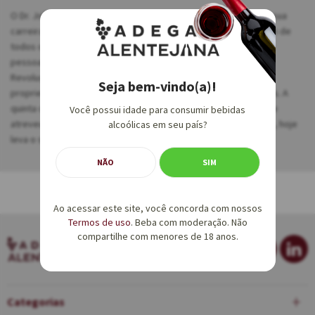
O Dr. João Pimenta é uma pessoa muito querida na região. Em sua
carreira profissional, realizou mais de 40.000 partos, inclusive o de
todos os seus netos. Nunca cobrou as consultas médicas das
pessoas residentes em Domingão ou em Ponte de Sor. Após a
Revolução de Cravos, em 25 de abril de 1974, quase todas as
Seja bem-vindo(a)!
propriedades agrícolas foram ocupadas pelos sindicatos rurais. A
quinta do Dr. João Pimenta sempre foi respeitada e ninguém se
Você possui idade para consumir bebidas
atreveu a ocupá-la. A rua onde o médico nasceu, em Domingão, hoje
alcoólicas em seu país?
leva o seu nome.
NÃO
SIM
Ao acessar este site, você concorda com nossos
Termos de uso
. Beba com moderação. Não
compartilhe com menores de 18 anos.
Categorias