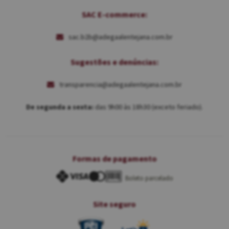
SAC E-commerce:
sac.b2b@adegaalentejana.com.br
Sugestões e denúncias:
transparencia@adegaalentejana.com.br
De segunda a sexta:
das 9h00 às 18h30 (exceto feriado).
Formas de pagamento
Boleto parcelado
Site seguro