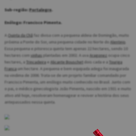
Sub-região:
Portalegre
.
Enólogo: Francisco Pimenta.
A
Quinta da Chã
faz divisa com a pequena aldeia de Domingão, muito
próxima a Ponte do Sor, uma pequena cidade no Norte do
Alentejo
.
Essa pequena e pitoresca quinta tem apenas 22 hectares, sendo 10
hectares com
vinhas
plantadas em 2002. A uva
Aragonez
ocupa cinco
hectares, a
Trincadeira
e
Alicante Bouschet
dois cada e a
Touriga
Franca
um hectare. A pequena e bem equipada adega foi inaugurada
na vindima de 2006. Trata-se de um projeto familiar comandado por
Francisco Pimenta, um enólogo muito conhecido no Brasil. Junto com
o pai, o médico ginecologista João Pimenta, nascido em 1931 e muito
ativo até hoje, resolveram homenagear e reviver a história dos seus
antepassados nessa quinta.