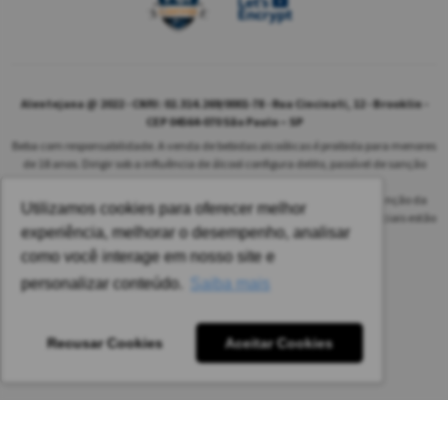
Alentejana @ 2022 - CNPJ: 02.314.269/0001-78 - Rua Cincinati, 12 - Brooklin -
CEP 04564-070 São Paulo – SP
Beba com responsabilidade. A venda de bebidas alcoólicas é proibida para menores
de 18 anos. Dirigir sob a influência de álcool configura delito, passível de sanção
penal.
As safras dos vinhos poderão ser diferentes das informadas no site em função da
Utilizamos cookies para oferecer melhor
disponibilidade do nosso estoque. Alteração de preços e condições comerciais estão
experiência, melhorar o desempenho, analisar
sujeitas a alteração sem aviso prévio.
como você interage em nosso site e
Pedido mínimo: R$ 1.650,00 para todas as regiões.
personalizar conteúdo.
Saiba mais
Imagens meramente ilustrativas.
Recusar Cookies
Aceitar Cookies