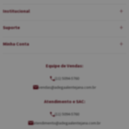
Institucional
Suporte
Minha Conta
Equipe de Vendas:
(11) 5094-5760
vendas@adegaalentejana.com.br
Atendimento e SAC:
(11) 5094-5760
atendimento@adegaalentejana.com.br