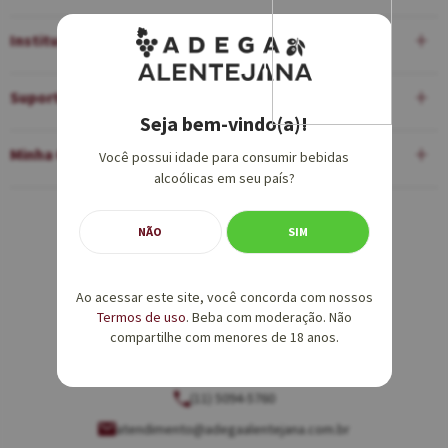
Institucional
Suporte
Seja bem-vindo(a)!
Minha Conta
Você possui idade para consumir bebidas
alcoólicas em seu país?
Equipe de Vendas:
NÃO
SIM
(11) 5094-5760
Ao acessar este site, você concorda com nossos
vendas@adegaalentejana.com.br
Termos de uso
. Beba com moderação. Não
compartilhe com menores de 18 anos.
Atendimento e SAC:
(11) 5094-5760
atendimento@adegaalentejana.com.br