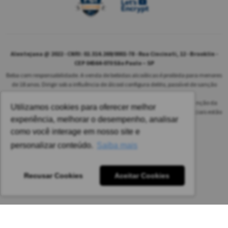
Alentejana @ 2022 - CNPJ: 02.314.269/0001-78 - Rua Cincinati, 12 - Brooklin -
CEP 04564-070 São Paulo – SP
Beba com responsabilidade. A venda de bebidas alcoólicas é proibida para menores
de 18 anos. Dirigir sob a influência de álcool configura delito, passível de sanção
penal.
As safras dos vinhos poderão ser diferentes das informadas no site em função da
Utilizamos cookies para oferecer melhor
disponibilidade do nosso estoque. Alteração de preços e condições comerciais estão
experiência, melhorar o desempenho, analisar
sujeitas a alteração sem aviso prévio.
como você interage em nosso site e
Pedido mínimo: R$ 1.650,00 para todas as regiões.
personalizar conteúdo.
Saiba mais
Imagens meramente ilustrativas.
Recusar Cookies
Aceitar Cookies