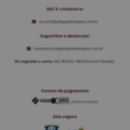
SAC E-commerce:
sac.b2b@adegaalentejana.com.br
Sugestões e denúncias:
transparencia@adegaalentejana.com.br
De segunda a sexta:
das 9h00 às 18h30 (exceto feriado).
Formas de pagamento
Boleto parcelado
Site seguro