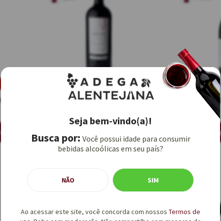
Promoção
Promoção
nto
Pruno Tinto 1,5L
Orben Tint
Seja bem-vindo(a)!
rar
Ver preço e comprar
Ver 
Você possui idade para consumir
bebidas alcoólicas em seu país?
Tinto
Tinto
NÃO
SIM
1,5L
3L
Ao acessar este site, você concorda com nossos
Termos de