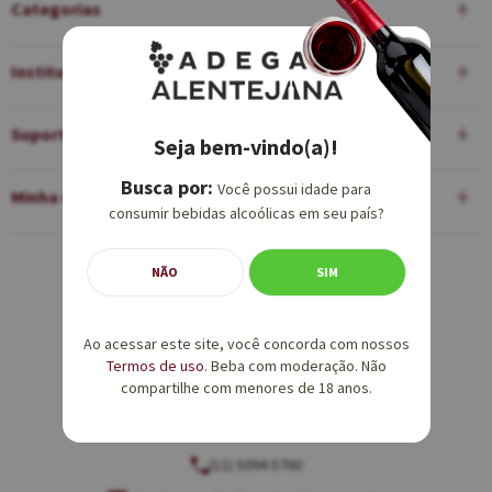
Categorias
Institucional
Suporte
Seja bem-vindo(a)!
Você possui idade para
Minha Conta
consumir bebidas alcoólicas em seu país?
NÃO
SIM
Equipe de Vendas:
(11) 5094-5760
Ao acessar este site, você concorda com nossos
vendas@adegaalentejana.com.br
Termos de uso
. Beba com moderação. Não
compartilhe com menores de 18 anos.
Atendimento e SAC:
(11) 5094-5760