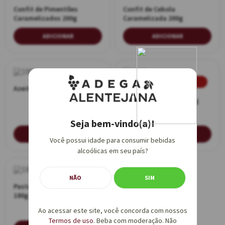
Confit de Pimentões
Confit de Cebola
Caramelizados 200g
Caramelizada 200g
ADICIONAR
ADICIONAR
Promoção
Azeitona Preta 210g
Pasta de Pimentão 200g
Seja bem-vindo(a)!
AVISE-ME
AVISE-ME
Você possui idade para consumir bebidas
alcoólicas em seu país?
NÃO
SIM
Pasta de Azeitona Verde
180g
Ao acessar este site, você concorda com nossos
Termos de uso
. Beba com moderação. Não