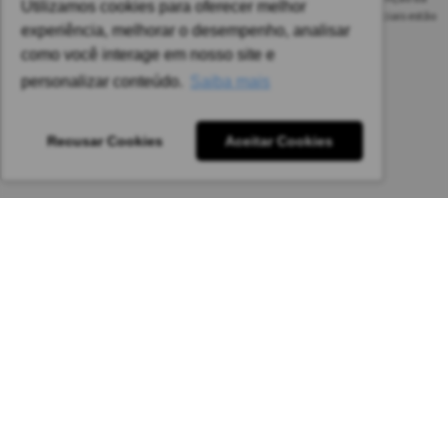
Utilizamos cookies para oferecer melhor
disponibilidade do nosso estoque. Alteração de preços e condições comerciais estão
experiência, melhorar o desempenho, analisar
sujeitas a alteração sem aviso prévio.
como você interage em nosso site e
Pedido mínimo: R$ 1.650,00 para todas as regiões.
personalizar conteúdo.
Saiba mais
Imagens meramente ilustrativas.
Recusar Cookies
Aceitar Cookies