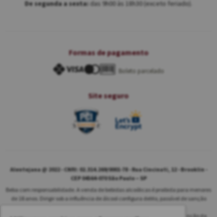
De segunda a sexta:
das 9h00 às 18h30 (exceto feriado).
Formas de pagamento
Boleto parcelado
Site seguro
Alentejana @ 2022 - CNPJ: 02.314.269/0001-78 - Rua Cincinati, 12 - Brooklin -
CEP 04564-070 São Paulo – SP
Beba com responsabilidade. A venda de bebidas alcoólicas é proibida para menores
de 18 anos. Dirigir sob a influência de álcool configura delito, passível de sanção
penal.
As safras dos vinhos poderão ser diferentes das informadas no site em função da