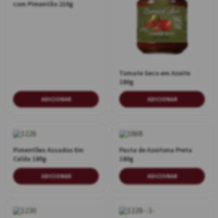
com Pimentão 210g
Tomate Seco em Azeite
180g
ADICIONAR
ADICIONAR
Pimentões Assados Em
Pasta de Azeitona Preta
Calda 180g
180g
ADICIONAR
ADICIONAR