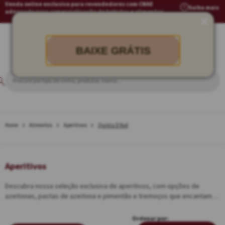
Venda online exclusiva para revendedores com CNAE
Saiba mais
adequado para comercialização de bebidas e alimentos
BAIXE GRÁTIS
Alimentos
Aperitivos
Quinta D'Avó
Aperitivos
Descubra nossa seleção exclusiva de aperitivos, com opções de
azeitonas, pastas de azeitona e pimentão e tremoços que encantam
diferentes paladares e elevam qualquer ocasião.
Ordenar por: