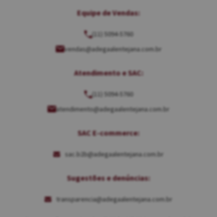
Equipe de Vendas:
(11) 5094-5760
vendas@adegaalentejana.com.br
Atendimento e SAC:
(11) 5094-5760
atendimento@adegaalentejana.com.br
SAC E-commerce:
sac.b2b@adegaalentejana.com.br
Sugestões e denúncias:
transparencia@adegaalentejana.com.br