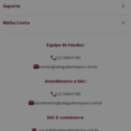
Suporte
Minha Conta
Equipe de Vendas:
(11) 5094-5760
vendas@adegaalentejana.com.br
Atendimento e SAC:
(11) 5094-5760
atendimento@adegaalentejana.com.br
SAC E-commerce:
sac.b2b@adegaalentejana.com.br