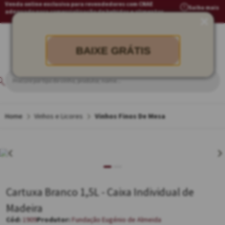
Venda online exclusiva para revendedores com CNAE
Saiba mais
adequado para comercialização de bebidas e alimentos
BAIXE GRÁTIS
Vinhos e Licores
Vinhos Finos De Mesa
Cartuxa Branco 1,5L - Caixa Individual de
Madeira
1909
Fundação Eugénio de Almeida