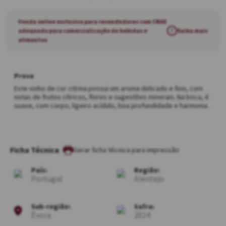
Venda online exclusiva para revendedores com CNAE
adequado para comercialização de bebidas e
!
Saiba mais
alimentos
Prova
Este vinho de cor citrina possui um aroma delicado e fino, com
notas de frutos cítricos, flores e sugestões minerais. Na boca, é
suave, com corpo, ligeiro acídulo, boa profundidade e harmonia.
Ficha Técnica
País:
Região:
Portugal
Alentejo
Sub-região:
Safra:
Évora
2024