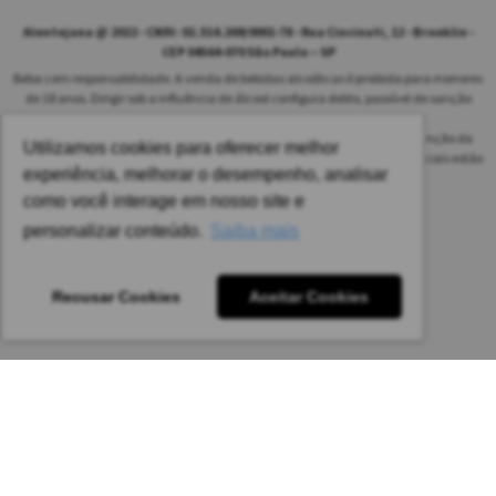
Alentejana @ 2022 - CNPJ: 02.314.269/0001-78 - Rua Cincinati, 12 - Brooklin -
CEP 04564-070 São Paulo – SP
Beba com responsabilidade. A venda de bebidas alcoólicas é proibida para menores
de 18 anos. Dirigir sob a influência de álcool configura delito, passível de sanção
penal.
As safras dos vinhos poderão ser diferentes das informadas no site em função da
Utilizamos cookies para oferecer melhor
disponibilidade do nosso estoque. Alteração de preços e condições comerciais estão
experiência, melhorar o desempenho, analisar
sujeitas a alteração sem aviso prévio.
como você interage em nosso site e
Pedido mínimo: R$ 1.650,00 para todas as regiões.
personalizar conteúdo.
Saiba mais
Imagens meramente ilustrativas.
Recusar Cookies
Aceitar Cookies