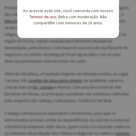
Prezando pela excelência e autenticidade, a empresa produz alguns
Ao acessar este site, você concorda com nossos
dos vinhos mais emblemáticos do mundo, como a
linha Cartuxa
, a
Termos de uso
. Beba com moderação. Não
linha EA
e o
Pêra-Manca
, sendo este último associado ao Convento
compartilhe com menores de 18 anos.
de Nossa Senhora do Espinheiro, um antigo mosteiro de ordem
religiosa católica que remonta o século XV e que está localizado na
região de Évora, cidade considerada Patrimônio Mundial da
Humanidade, pela Unesco. Com base no sucesso de sua filosofia de
negócios, os rótulos da Adega já foram agraciados com as mais
diversas premiações internacionais do setor.
Além da viticultura, a Fundação Eugénio de Almeida produz, no Lagar
Cartuxa, três
azeites de oliva extra virgens
de qualidade superior,
com as marcas
EA
,
Cartuxa
e Álamos. Com uma área total de 400
hectares de olivais, as principais variedades de azeitonas cultivadas
pela empresa são: Galega, Cobrançosa, Cordovil e Verdeal.
A Adega Cartuxa possui disponível o enoturismo, para que os
interessados possam visitar as dependências da vinícola e conhecer
a história da empresa. Além disso, quem visita o local pode conhecer
os métodos de produção dos rótulos e degustar os vinhos e
azeites