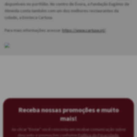
disponíveis no portfólio. No centro de Évora, a Fundação Eugénio de
Almeida conta também com um dos melhores restaurantes da
cidade, a Enoteca Cartuxa.
Para mais informações acesse:
https://www.cartuxa.pt/
.
Receba nossas promoções e muito
mais!
Ao clicar “Enviar” você concorda em receber comunicação sobre
desconto e promoções conforme
Política de Privacidade.