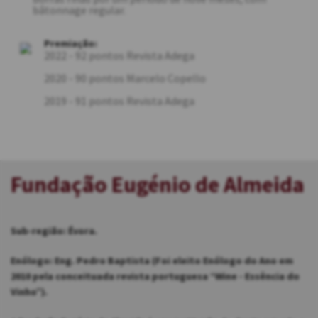
bâtonnage regular.
Premiação:
2022 - 92 pontos Revista Adega
2020 - 90 pontos Marcelo Copello
2019 - 91 pontos Revista Adega
Fundação Eugénio de Almeida
Sub-região: Évora.
Enólogo: Eng. Pedro Baptista (Foi eleito Enólogo do Ano em
2010 pela conceituada revista portuguesa “Wine - Essência do
Vinho”).