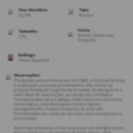
Teor Alcoólico:
Tipo:
12,5
Branco
Casta:
Tamanho:
Arinto, Antão Vaz,
1,5L
Roupeiro
Enólogo:
Pedro Baptista
Observações:
Produzido pela primeira vez em 1986, o Cartuxa Branco
é elaborado com uvas provenientes das vinhas da
própria Fundação Eugénio de Almeida. Ao atingirem o
nível ideal de maturação, as castas são colhidas e
transportadas para a adega, onde inicia-se o processo
tecnológico, com desengace total e ligeiro
esmagamento. Posteriormente, as uvas são
fermentadas em cubas de aço inox, com temperatura
controlada.
Após esse processo, o lote passa por um estágio sobre
borras finas por um período de nove meses, com