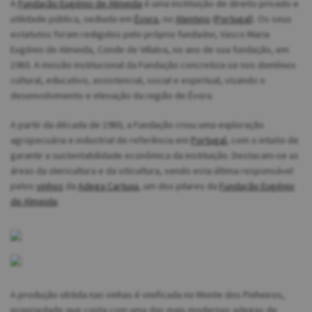
A
Fundação Eugénio de Almeida
é uma instituição de direito privado e
utilidade pública, sediada em
Évora
, no
Alentejo
(
Portugal
). Os seus
estatutos foram redigidos pelo próprio fundador, Vasco Maria
Eugénio de Almeida, Conde de Villalva, no ano de sua fundação, em
1963. A missão institucional da Fundação concretiza-se nos domínios
cultural, educativo, assistencial, social e espiritual, visando o
desenvolvimento e elevação da região de Évora.
A partir da década de 1980, a Fundação criou uma exploração
agropecuária e industrial de referência em
Portugal
, com o intuito de
garantir a sustentabilidade econômica da instituição. Destacam-se as
áreas da olericultura e da viticultura, sendo esta última responsável
pelos
vinhos
da
Adega Cartuxa
, um dos pilares da
Fundação Eugénio
de Almeida
.
A produção obtida nas vinhas é vinificada no Monte dos Pinheiros,
propriedade que conta com uma das mais modernas adegas de