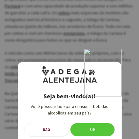
Portugal
e com uma capacidade de produção superior a seis milhões
de garrafas a cada safra. Os
vinhos
mais especiais do instituto são
estagiados num local histórico e sagrado, a Adega da Cartuxa,
situada na Quinta de Valbom, nos arredores de Évora. Toda cercada
por vinhas e com um charmoso
enoturismo
, a Adega da Cartuxa é
visita obrigatória para todos os que se dirigem a Évora.
A vinícola conta com 600 hectares de vinhedos próprios, com as
vinhas em permanente processo de renovação e reconversão. Para
os
vinhos brancos
, as principais castas utilizadas são
Roupeiro
,
Antão Vaz
e
Arinto
. Já para os
tintos
, as uvas mais usadas são
Trincadeira
,
Aragonez
e
Castelão
.
Na Quinta de Valbom, também está situado o histórico Mosteiro de
Seja bem-vindo(a)!
Santa Maria
Scala Coeli
, conhecido comumente como Convento da
Você possui idade para consumir bebidas
Cartuxa. Construído entre 1587 e 1598, é utilizado pelos Monges
alcoólicas em seu país?
Cartuxos em suas vidas dedicadas às orações. Após passar por uma
série de reformas, o Mosteiro segue como um local de
contemplação.
NÃO
SIM