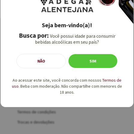
Seja bem-vindo(a)!
Você possui idade para consumir
bebidas alcoólicas em seu país?
NÃO
SIM
Suporte
Minha Conta
Ao acessar este site, você concorda com nossos
Termos de
Perguntas frequentes
Minha conta
uso
. Beba com moderação. Não compartilhe com menores de
Formas de pagamento
Meus pedidos
18 anos.
Política de entrega
Termos de condições
Trocas e devoluções