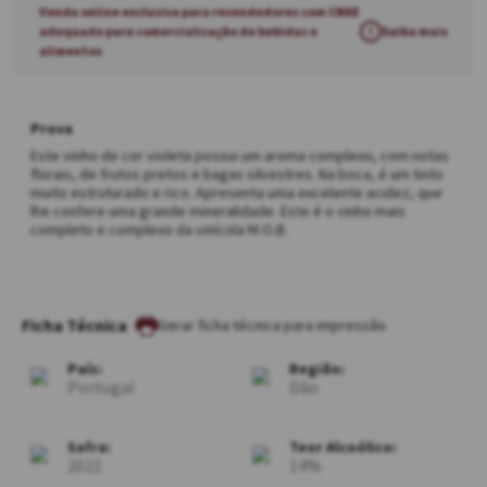
Venda online exclusiva para revendedores com CNAE
adequado para comercialização de bebidas e
!
Saiba mais
alimentos
Prova
Este vinho de cor violeta possui um aroma complexo, com notas
florais, de frutos pretos e bagas silvestres. Na boca, é um tinto
muito estruturado e rico. Apresenta uma excelente acidez, que
lhe confere uma grande mineralidade. Este é o vinho mais
completo e complexo da vinícola M.O.B.
Ficha Técnica
País:
Região:
Portugal
Dão
Safra:
Teor Alcoólico:
2021
14