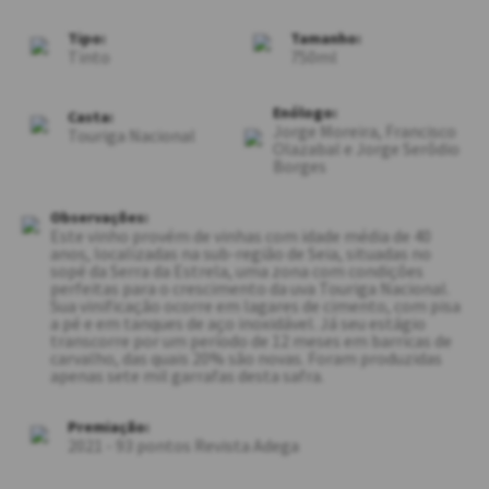
Tipo:
Tamanho:
Tinto
750ml
Enólogo:
Casta:
Jorge Moreira, Francisco
Touriga Nacional
Olazabal e Jorge Serôdio
Borges
Observações:
Este vinho provém de vinhas com idade média de 40
anos, localizadas na sub-região de Seia, situadas no
sopé da Serra da Estrela, uma zona com condições
perfeitas para o crescimento da uva Touriga Nacional.
Sua vinificação ocorre em lagares de cimento, com pisa
a pé e em tanques de aço inoxidável. Já seu estágio
transcorre por um período de 12 meses em barricas de
carvalho, das quais 20% são novas. Foram produzidas
apenas sete mil garrafas desta safra.
Premiação:
2021 - 93 pontos Revista Adega