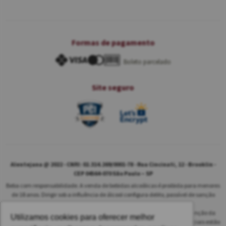
Formas de pagamento
Boleto parcelado
Site seguro
Alentejana @ 2022 - CNPJ: 02.314.269/0001-78 - Rua Cincinati, 12 - Brooklin -
CEP 04564-070 São Paulo – SP
Beba com responsabilidade. A venda de bebidas alcoólicas é proibida para menores
de 18 anos. Dirigir sob a influência de álcool configura delito, passível de sanção
penal.
As safras dos vinhos poderão ser diferentes das informadas no site em função da
Utilizamos cookies para oferecer melhor
disponibilidade do nosso estoque. Alteração de preços e condições comerciais estão