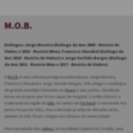
M.O.B.
Enólogos: Jorge Moreira (Enólogo do Ano 2009 - Revista de
Vinhos e 2016 - Revista Wine), Francisco Olazabal (Enólogo do
Ano 2010 - Revista de Vinhos) e Jorge Serôdio Borges (Enólogo
do Ano 2011 - Revista Wine e 2017 - Revista de Vinhos).
A
M.O.B.
é uma vinícola portuguesa liderada por Jorge Moreira,
Francisco Olazabal e Jorge Serôdio Borges, três amigos e enólogos
de grande prestígio baseados no
Douro
e que, juntos, decidiram
iniciar um projeto que fosse capaz de resgatar o estilo clássico e
tradicional da região do
Dão
, no centro de
Portugal
. O renomado trio
juntou forças em 2011, mas a amizade já vinha de décadas atrás,
quando os três foram colegas nos tempos de universidade.
Para a produção dos
vinhos
, foi escolhida a Quinta do Corujão, uma