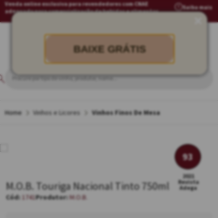
Venda online exclusiva para revendedores com CNAE
Saiba mais
adequado para comercialização de bebidas e alimentos
BAIXE GRÁTIS
Vinhos e Licores
Vinhos Finos De Mesa
93
2021
Revista
M.O.B. Touriga Nacional Tinto 750ml
Adega
1741
M.O.B.