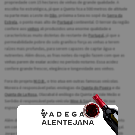
propriedade com 15 hectares de vinhas de grande qualidade. A
escolha foi estratégica, já que a Quinta fica a 500 metros de altitude
na parte mais a Leste do
Dão
, próxima a Seia no sopé da
Serra da
Estrela
, o ponto mais alto de
Portugal
continental. O terroir da região
confere aos
vinhos
ali produzidos uma enorme qualidade e
características muito distintas do restante de
Portugal
, já que a
permeabilidade pobre do solo granítico força as vinhas a terem
raízes mais profundas, para serem capazes de captar água e
nutrientes. Além disso, as frias noites da região fazem com que as
vinhas parem de exalar acidez no período noturno. Essa acidez
confere grande frescor, elegância e longevidade aos vinhos.
Fora do projeto
M.O.B.
, o trio atua em outras famosas vinícolas.
Moreira é responsável pelas enologias da
Quinta do Poeira
e da
Quinta de La Rosa
, Olazabal é enólogo da Quinta do Vale Meão e
Serôdio é responsável pela vinícola
Wine & Soul
, junto de sua
esposa,
Sandra Tavares
.
Além de serem enólogos, os amigos compartilham de outro ponto
em comum. Os três já foram eleitos enólogos do ano em Portugal.
Jorge Moreira venceu o prêmio em duas oportunidades, em 2009