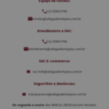
Equipe de Vendas:
(11) 5094-5760
vendas@adegaalentejana.com.br
Atendimento e SAC:
(11) 5094-5760
atendimento@adegaalentejana.com.br
SAC E-commerce:
sac.b2b@adegaalentejana.com.br
Sugestões e denúncias:
transparencia@adegaalentejana.com.br
De segunda a sexta:
das 9h00 às 18h30 (exceto feriado).