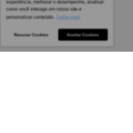
experiência, melhorar o desempenho, analisar
sujeitas a alteração sem aviso prévio.
como você interage em nosso site e
Pedido mínimo: R$ 1.650,00 para todas as regiões.
personalizar conteúdo.
Saiba mais
Imagens meramente ilustrativas.
Recusar Cookies
Aceitar Cookies