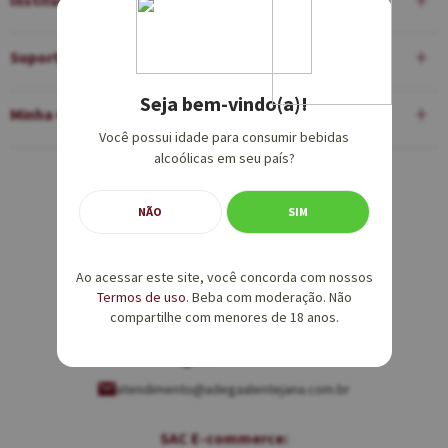
Institucional
Suporte
Seja bem-vindo(a)!
Minha Conta
Você possui idade para consumir bebidas
alcoólicas em seu país?
Equipe de Vendas:
NÃO
SIM
(11) 5094-5760
vendas@adegaalentejana.com.br
Ao acessar este site, você concorda com nossos
Termos de uso
. Beba com moderação. Não
Atendimento e SAC:
compartilhe com menores de 18 anos.
(11) 5094-5760
atendimento@adegaalentejana.com.br
SAC E-commerce: