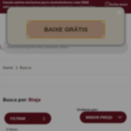
Venda online exclusiva para revendedores com CNAE
Saiba mais
adequado para comercialização de bebidas e alimentos
BAIXE GRÁTIS
Busca
Rioja
Ordenar por:
FILTRAR
3 Itens