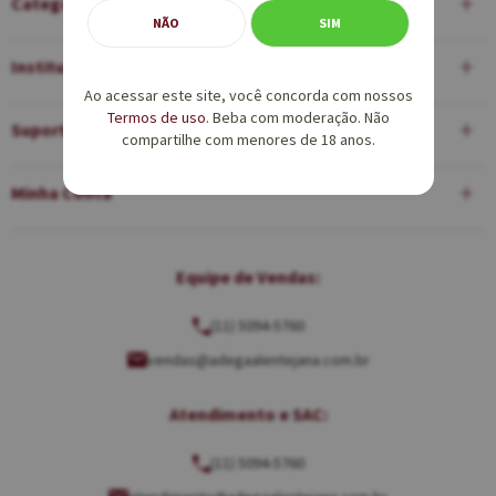
Categorias
NÃO
SIM
Institucional
Ao acessar este site, você concorda com nossos
Termos de uso
. Beba com moderação. Não
Suporte
compartilhe com menores de 18 anos.
Minha Conta
Equipe de Vendas:
(11) 5094-5760
vendas@adegaalentejana.com.br
Atendimento e SAC:
(11) 5094-5760