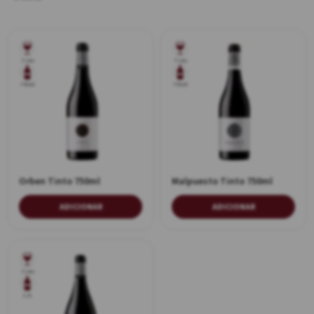
Tinto
Tinto
750ml
750ml
Orben Tinto 750ml
Malpuesto Tinto 750ml
ADICIONAR
ADICIONAR
Tinto
1,5L