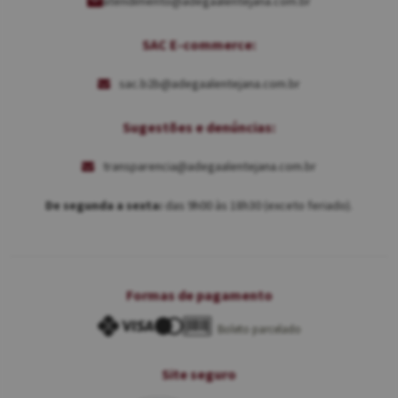
atendimento@adegaalentejana.com.br
SAC E-commerce:
sac.b2b@adegaalentejana.com.br
Sugestões e denúncias:
transparencia@adegaalentejana.com.br
De segunda a sexta:
das 9h00 às 18h30 (exceto feriado).
Formas de pagamento
Boleto parcelado
Site seguro