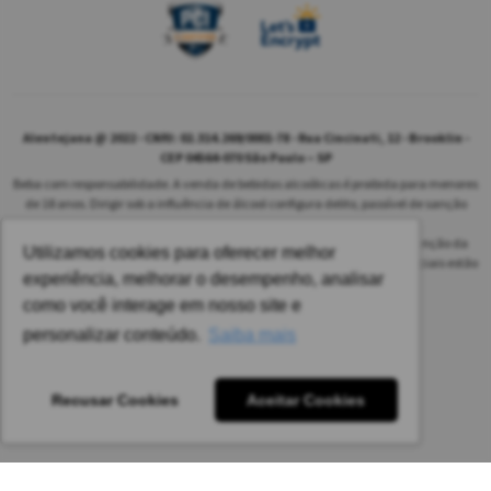
Alentejana @ 2022 - CNPJ: 02.314.269/0001-78 - Rua Cincinati, 12 - Brooklin -
CEP 04564-070 São Paulo – SP
Beba com responsabilidade. A venda de bebidas alcoólicas é proibida para menores
de 18 anos. Dirigir sob a influência de álcool configura delito, passível de sanção
penal.
As safras dos vinhos poderão ser diferentes das informadas no site em função da
Utilizamos cookies para oferecer melhor
disponibilidade do nosso estoque. Alteração de preços e condições comerciais estão
experiência, melhorar o desempenho, analisar
sujeitas a alteração sem aviso prévio.
como você interage em nosso site e
Pedido mínimo: R$ 1.650,00 para todas as regiões.
personalizar conteúdo.
Saiba mais
Imagens meramente ilustrativas.
Recusar Cookies
Aceitar Cookies