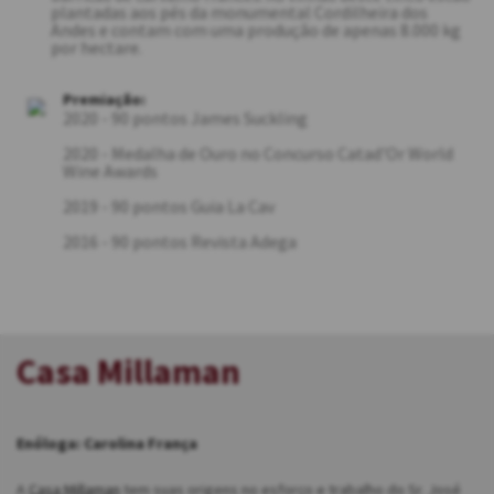
plantadas aos pés da monumental Cordilheira dos
Andes e contam com uma produção de apenas 8.000 kg
por hectare.
Premiação:
2020 - 90 pontos James Suckling
2020 - Medalha de Ouro no Concurso Catad'Or World
Wine Awards
2019 - 90 pontos Guia La Cav
2016 - 90 pontos Revista Adega
Casa Millaman
Enóloga: Carolina França
A
Casa Millaman
tem suas origens no esforço e trabalho do Sr. José