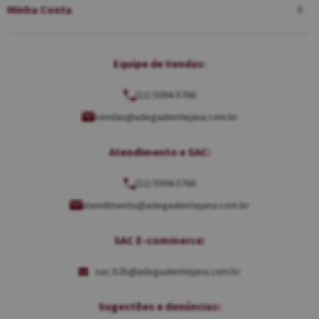
Minha Conta
Equipe de Vendas:
(11) 5094-5760
vendas@adegaalentejana.com.br
Atendimento e SAC:
(11) 5094-5760
atendimento@adegaalentejana.com.br
SAC E-commerce:
sac.b2b@adegaalentejana.com.br
Sugestões e denúncias: