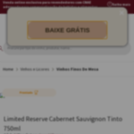
Venda online exclusiva para revendedores com CNAE
Saiba mais
adequado para comercialização de bebidas e alimentos
BAIXE GRÁTIS
Vinhos e Licores
Vinhos Finos De Mesa
Limited Reserve Cabernet Sauvignon Tinto
750ml