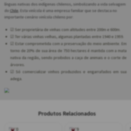
línguas nativas dos indígenas chilenos, simbolizando a vida selvagem
do
Chile
. Esta vinícola é uma empresa familiar que se destaca no
importante cenário vinícola chileno por:
☑ Ser proprietária de vinhas com altitudes entre 200m e 600m.
☑ Ter várias vinhas velhas, algumas plantadas entre 1940 e 1959.
☑ Estar comprometida com a preservação do meio ambiente. Em
torno de 20% de sua área de 750 hectares é mantida com a mata
nativa da região, sendo proibidos a caça de animais e o corte de
árvores.
☑ Só comercializar vinhos produzidos e engarrafados em sua
adega.
Produtos Relacionados