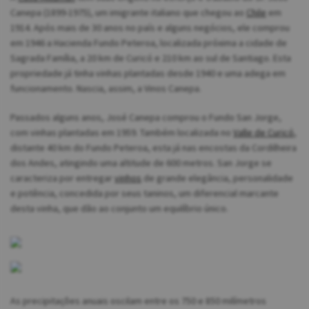
Canepa (1899-1975), um imigrante italiano que chegou ao
Chile
em
1914. Após mais de 30 anos no país e alguns negócios, ele comprou
em 1946 a Hacienda Fundo Peteroa, localizada próxima a cidade de
Sagrada Família, a 20 km de Curicó e 210 km ao sul de Santiago. Esta
propriedade já tinha vinhas plantadas desde 1940 e uma adega em
funcionamento. Nascia, assim, a Vinos Canepa.
Passados alguns anos, José Canepa comprou o Fundo San Jorge,
com vinhas plantadas em 1959. Também localizada no
Valle de Curicó
,
distante 40 km do Fundo Peteroa, esta já nas encostas da Cordilheira
dos Andes, atingindo uma altitude de 600 metros. San Jorge se
caracteriza por entregar
vinhos
de grande elegância, personalidade
e potência, concedida por seus taninos, um diferencial marcante
desta vinha, que dão ao conjunto um equilíbrio único.
As precipitações anuais oscilam entre os 750 e 850 milímetros