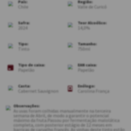
País:
Região:
Chile
Valle de Curicó
Safra:
Teor Alcoólico:
2024
14,0
Tipo:
Tamanho:
Tinto
750ml
Tipo de caixa:
EAN caixa:
Papelão
Papelão
Casta:
Enólogo:
Cabernet Sauvignon
Carolina França
Observações:
As uvas foram colhidas manualmente na terceira
semana de Abril, de modo a garantir o potencial
máximo da fruta.Passou por fermentação malolática
completa, com posterior estágio de 12 meses em
barricas de carvalho francês. As vinhas deste tinto estão