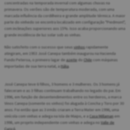
concentradas na temporada invernal com algumas chuvas na
primavera. Os verões são de temperatura moderada, com uma
marcada influência da cordilheira e grande amplitude térmica. A maior
parte do vinhedo se encontra localizado em configuração "Piedmont",
com inclinações superiores aos 15%. Isso acaba proporcionando uma
grande incidência de luz solar sob as vinhas.
Não satisfeito com o sucesso que seus
vinhos
rapidamente
atingiram, em 1953 José Canepa também inaugurou na Hacienda
Fundo Peteroa, o primeiro lagar de
azeite
do
Chile
com máquinas
importadas de sua terra natal, a
Itália
.
José Canepa teve 6 filhos, 3 homens e 3 mulheres. Os 3 homens já
faleceram e as 3 filhas continuam trabalhando no legado do pai. Em
1996, em função de desentendimentos entre os herdeiros, a marca
Vinos Canepa (somente os vinhos) foi alugada à Concha y Toro por 30
anos. Foi então que as 3 irmãs criaram a Terra Mater em 1996, uma
vinícola com vinhas e adega na Isla de Maipo, e a
Casa Millaman
em
1998, um projeto independente com vinhas e adega no
Valle de
Curicó
.