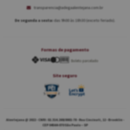
transparencia@adegaalentejana.com.br
De segunda a sexta:
das 9h00 às 18h30 (exceto feriado).
Formas de pagamento
Boleto parcelado
Site seguro
Alentejana @ 2022 - CNPJ: 02.314.269/0001-78 - Rua Cincinati, 12 - Brooklin -
CEP 04564-070 São Paulo – SP