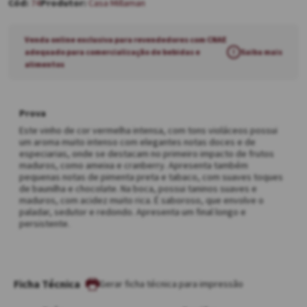
74
Casa Millaman
Venda online exclusiva para revendedores com CNAE
adequado para comercialização de bebidas e
!
Saiba mais
alimentos
Prova
Este vinho de cor vermelha intensa, com tons violáceos possui
um aroma muito intenso com elegantes notas doces e de
especiarias, onde se destacam no primeiro impacto de frutos
maduros, como ameixa e cranberry. Apresenta também
pequenas notas de pimenta preta e tabaco, com suaves toques
de baunilha e chocolate. Na boca, possui taninos suaves e
maduros, com acidez muito rica. É saboroso, que envolve o
paladar, sedutor e redondo. Apresenta um final longo e
persistente.
Ficha Técnica