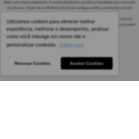
Beba com responsabilidade. A venda de bebidas alcoólicas é proibida para menores
de 18 anos. Dirigir sob a influência de álcool configura delito, passível de sanção
penal.
As safras dos vinhos poderão ser diferentes das informadas no site em função da
Utilizamos cookies para oferecer melhor
disponibilidade do nosso estoque. Alteração de preços e condições comerciais estão
experiência, melhorar o desempenho, analisar
sujeitas a alteração sem aviso prévio.
como você interage em nosso site e
Pedido mínimo: R$ 1.650,00 para todas as regiões.
personalizar conteúdo.
Saiba mais
Imagens meramente ilustrativas.
Recusar Cookies
Aceitar Cookies