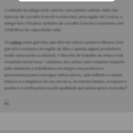
O telhado da adega está coberto com painéis solares. Além das
barricas de carvalho francês e eslavônio, uma região da Croácia, a
adega tem 3 foudres também de carvalho francês e eslavônio com
2.500 litros de capacidade cada.
Os
vinhos
usam garrafas que têm em relevo a palavra Albeisa. Esta
garrafa é exclusiva da região de Alba e apenas alguns produtores
estão autorizados a utilizá-la. A filosofia de trabalho de Arturo está
resumida nesta frase “cuidamos das vinhas com o máximo respeito
pelo ambiente e trabalhamos na adega com paciência e
perseverança para conseguir vinhos únicos, que reflitam o caráter
intenso e a elegância do seu terroir e, ao mesmo tempo, evoquem a
paixão e a contínua busca pela qualidade que anima quem os produz”.