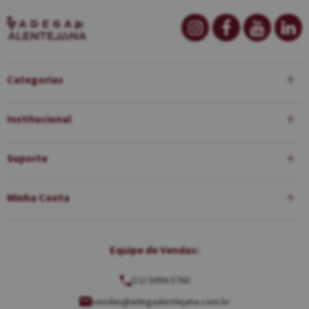
Categorias
Institucional
Suporte
Minha Conta
Equipe de Vendas:
(11) 5094-5760
vendas@adegaalentejana.com.br