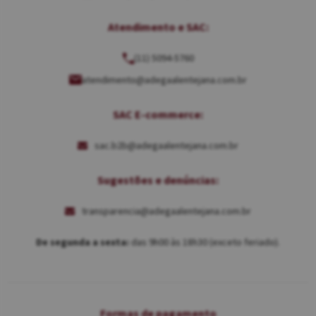
Atendimento e SAC:
(11) 5094-5760
atendimento@adegaalentejana.com.br
SAC E-commerce:
sac.b2b@adegaalentejana.com.br
Sugestões e denúncias:
transparencia@adegaalentejana.com.br
De segunda a sexta:
das 9h00 às 18h30 (exceto feriado).
Formas de pagamento