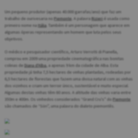
Um pequeno produtor (apenas 40.000 garrafas/ano) que faz um
trabalho de ourivesaria no
Piemonte
. A palavra
Rizieri
é usada como
primeiro nome na
Itália
. Também é um personagem que aparece em
algumas óperas representando um homem que luta pelos seus
objetivos.
O médico e pesquisador científico, Arturo Verrotti di Pianella,
comprou em 2009 uma propriedade cinematográfica nas bonitas
colinas de
Diana d'Alba
, a apenas 9 km da cidade de Alba. Esta
propriedade já tinha 7,5 hectares de vinhas plantadas, rodeadas por
6,5 hectares de florestas que fazem uma divisa natural com as vinhas
dos vizinhos e criam um terroir único, sustentável e muito especial.
Algumas destas vinhas têm 60 anos. A altitude das vinhas varia entre
350m e 400m. Os vinhedos considerados “Grand Cru's” do
Piemonte
são chamados de “Söri”, uma palavra do dialeto piemontês.