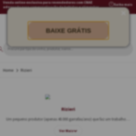
Venda online exclusiva para revendedores com CNAE
Saiba mais
adequado para comercialização de bebidas e alimentos
BAIXE GRÁTIS
Rizieri
Rizieri
Um pequeno produtor (apenas 40.000 garrafas/ano) que faz um trabalho de ourivesaria no
Ver Mais