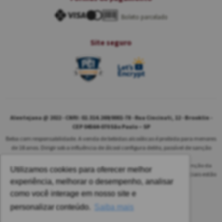
Boleto parcelado
Site seguro
Alentejana @ 2022 - CNPJ: 02.314.269/0001-78 - Rua Cincinati, 12 - Brooklin -
CEP 04564-070 São Paulo – SP
Beba com responsabilidade. A venda de bebidas alcoólicas é proibida para menores
de 18 anos. Dirigir sob a influência de álcool configura delito, passível de sanção
penal.
As safras dos vinhos poderão ser diferentes das informadas no site em função da
Utilizamos cookies para oferecer melhor
disponibilidade do nosso estoque. Alteração de preços e condições comerciais estão
experiência, melhorar o desempenho, analisar
sujeitas a alteração sem aviso prévio.
como você interage em nosso site e
Pedido mínimo: R$ 1.650,00 para todas as regiões.
personalizar conteúdo.
Saiba mais
Imagens meramente ilustrativas.