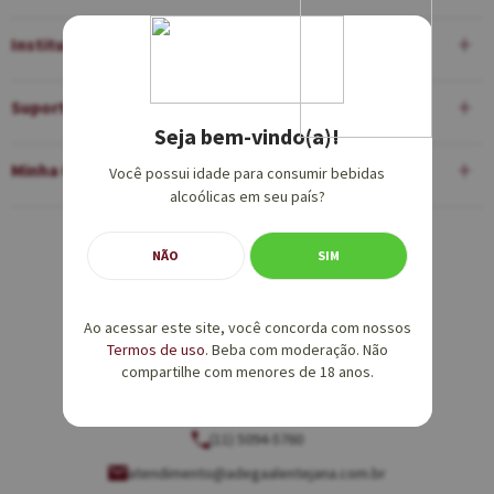
Institucional
Suporte
Seja bem-vindo(a)!
Minha Conta
Você possui idade para consumir bebidas
alcoólicas em seu país?
Equipe de Vendas:
NÃO
SIM
(11) 5094-5760
Ao acessar este site, você concorda com nossos
vendas@adegaalentejana.com.br
Termos de uso
. Beba com moderação. Não
compartilhe com menores de 18 anos.
Atendimento e SAC:
(11) 5094-5760
atendimento@adegaalentejana.com.br