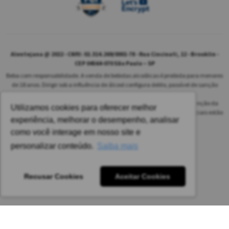
Alentejana @ 2022 - CNPJ: 02.314.269/0001-78 - Rua Cincinati, 12 - Brooklin -
CEP 04564-070 São Paulo – SP
Beba com responsabilidade. A venda de bebidas alcoólicas é proibida para menores
de 18 anos. Dirigir sob a influência de álcool configura delito, passível de sanção
penal.
As safras dos vinhos poderão ser diferentes das informadas no site em função da
Utilizamos cookies para oferecer melhor
disponibilidade do nosso estoque. Alteração de preços e condições comerciais estão
experiência, melhorar o desempenho, analisar
sujeitas a alteração sem aviso prévio.
como você interage em nosso site e
Pedido mínimo: R$ 1.650,00 para todas as regiões.
personalizar conteúdo.
Saiba mais
Imagens meramente ilustrativas.
Recusar Cookies
Aceitar Cookies