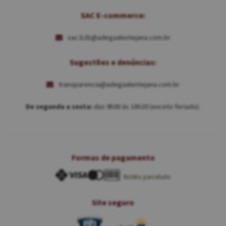
SAC E-commerce:
sac.b2b@adegaalentejana.com.br
Sugestões e denúncias:
transparencia@adegaalentejana.com.br
De segunda a sexta:
das 9h00 às 18h30 (exceto feriado).
Formas de pagamento
Boleto parcelado
Site seguro