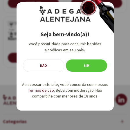
AVISE-ME
AVISE-ME
Tinto
Tiago Cabaço Alicante
Seja bem-vindo(a)!
Bouschet Tinto 750ml
750ml
Você possui idade para consumir bebidas
alcoólicas em seu país?
AVISE-ME
NÃO
SIM
Ao acessar este site, você concorda com nossos
Termos de uso
. Beba com moderação. Não
compartilhe com menores de 18 anos.
Categorias