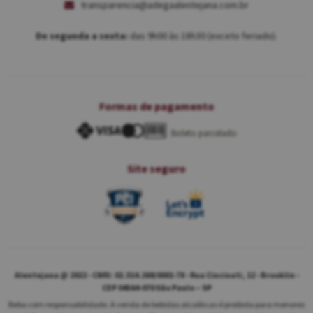
transparencia@adegaalentejana.com.br
De segunda a sexta:
das 9h00 às 18h30 (exceto feriado).
Formas de pagamento
Boleto parcelado
Site seguro
Alentejana @ 2022 - CNPJ: 02.314.269/0001-78 - Rua Cincinati, 12 - Brooklin -
CEP 04564-070 São Paulo – SP
Beba com responsabilidade. A venda de bebidas alcoólicas é proibida para menores