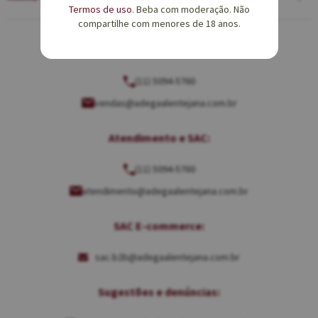
Termos de uso
. Beba com moderação. Não
compartilhe com menores de 18 anos.
Equipe de Vendas:
(11) 5094-5760
vendas@adegaalentejana.com.br
Atendimento e SAC:
(11) 5094-5760
atendimento@adegaalentejana.com.br
SAC E-commerce:
sac.b2b@adegaalentejana.com.br
Sugestões e denúncias: