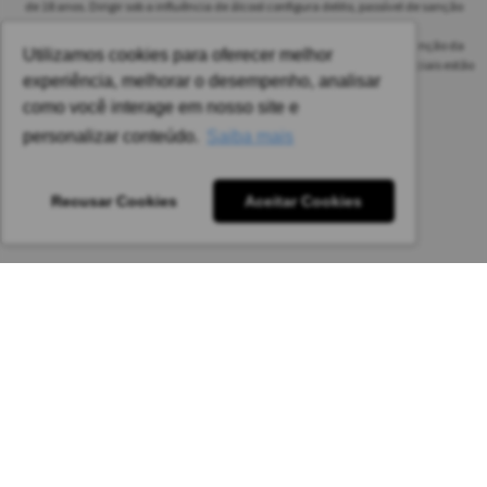
de 18 anos. Dirigir sob a influência de álcool configura delito, passível de sanção
penal.
As safras dos vinhos poderão ser diferentes das informadas no site em função da
Utilizamos cookies para oferecer melhor
disponibilidade do nosso estoque. Alteração de preços e condições comerciais estão
experiência, melhorar o desempenho, analisar
sujeitas a alteração sem aviso prévio.
como você interage em nosso site e
Pedido mínimo: R$ 1.650,00 para todas as regiões.
personalizar conteúdo.
Saiba mais
Imagens meramente ilustrativas.
Recusar Cookies
Aceitar Cookies