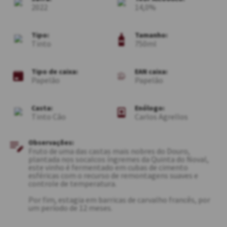
2022
14,0
Tipo:
Tamanho:
Tinto
750ml
Tipo de caixa:
EAN caixa:
Papelão
Papelão
Casta:
Enólogo:
Tinto Cão
Carlos Agrellos
Observações:
Fruto de uma das castas mais nobres do Douro,
plantada nos socalcos íngremes da Quinta do Noval,
este vinho é fermentado em cubas de cimento
esféricas com o recurso de remontagens suaves e
controle de temperatura.
Por fim, estagia em barricas de carvalho francês, por
um período de 12 meses.