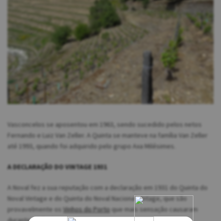
Vasconcelos se aposentou em 1963, sendo sucedido pelos netos
Fernando e Luiz Van Zeller. A Quinta se manteve na família Van Zeller
até 1993, quando foi adquirido pelo grupo Axa Milésimes.
A DECLARAÇÃO DO VINTAGE 1931
A Noval fez a sua reputação com a declaração em 1931 do Quinta do
Noval Vintage e do Quinta do Noval Nacional Vintage, que são
provavelmente os
Vinhos do Porto
que mais sensação causaram
durante o século XX.