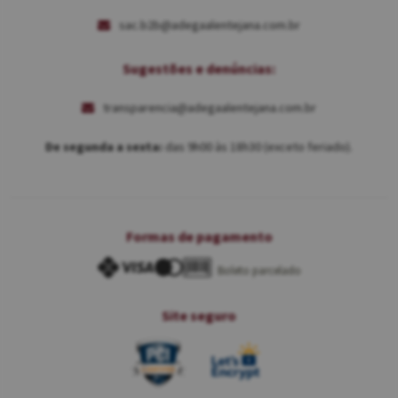
sac.b2b@adegaalentejana.com.br
Sugestões e denúncias:
transparencia@adegaalentejana.com.br
De segunda a sexta:
das 9h00 às 18h30 (exceto feriado).
Formas de pagamento
Boleto parcelado
Site seguro