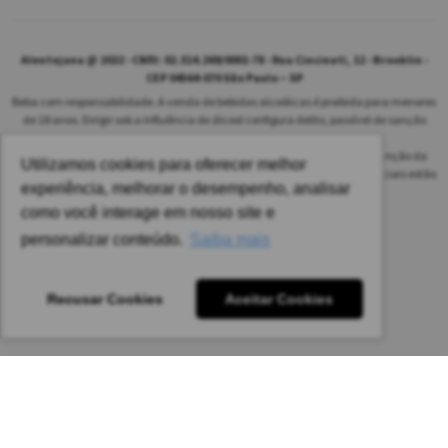
Alentejana @ 2022 - CNPJ: 02.314.269/0001-78 - Rua Cincinati, 12 - Brooklin -
CEP 04564-070 São Paulo – SP
Beba com responsabilidade. A venda de bebidas alcoólicas é proibida para menores
de 18 anos. Dirigir sob a influência de álcool configura delito, passível de sanção
penal.
As safras dos vinhos poderão ser diferentes das informadas no site em função da
Utilizamos cookies para oferecer melhor
disponibilidade do nosso estoque. Alteração de preços e condições comerciais estão
experiência, melhorar o desempenho, analisar
sujeitas a alteração sem aviso prévio.
como você interage em nosso site e
Pedido mínimo: R$ 1.650,00 para todas as regiões.
personalizar conteúdo.
Saiba mais
Imagens meramente ilustrativas.
Recusar Cookies
Aceitar Cookies