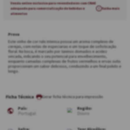
Venda online exclusiva para revendedores com CNAE
adequado para comercialização de bebidas e
!
Saiba mais
alimentos
Prova
Este vinho de cor rubi intensa possui um aroma complexo de
cerejas, com notas de especiarias e um toque de sofisticação
floral. Na boca, é marcado por taninos domados e acidez
vincada, indicando o seu potencial para envelhecimento,
enquanto camadas complexas de frutos vermelhos e ervas sutis
proporcionam um sabor delicioso, conduzindo a um final polido e
longo.
Ficha Técnica
País:
Região:
Portugal
Douro
Safra:
Teor Alcoólico: