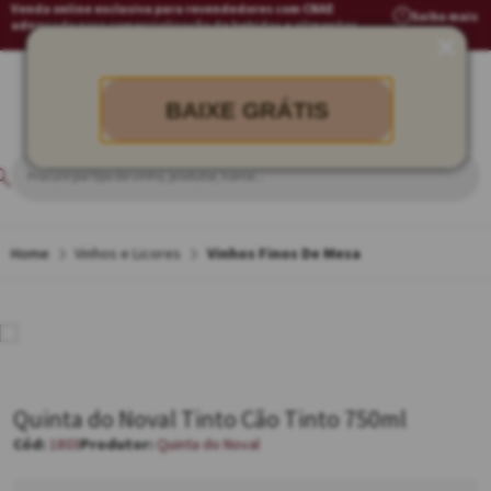
Venda online exclusiva para revendedores com CNAE
Saiba mais
adequado para comercialização de bebidas e alimentos
BAIXE GRÁTIS
Vinhos e Licores
Vinhos Finos De Mesa
Quinta do Noval Tinto Cão Tinto 750ml
1803
Quinta do Noval