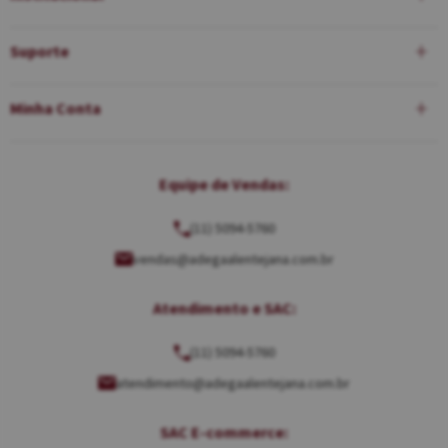
Suporte
Minha Conta
Equipe de Vendas:
(11) 5094-5760
vendas@adegaalentejana.com.br
Atendimento e SAC:
(11) 5094-5760
atendimento@adegaalentejana.com.br
SAC E-commerce: