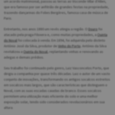
um acordo matrimonial, passou as terras ao Visconde Villar d’Allen,
que era famoso por ser anfitrião de grandes festas na propriedade,
trazendo dançarinas do Folies Bergères, famosa casa de música de
Paris.
Entretanto, nos anos 1880 um revés atingiu a região. O
Douro
foi
atacado pela praga Filoxera e, como muitas propriedades, a
Quinta
do Noval
foi colocada à venda. Em 1894, foi adquirida pelo distinto
António José da Silva, produtor de
Vinho do Porto
. António da Silva
revitalizou a
Quinta do Noval
, replantando vinhas e renovando as
adegas e demais prédios.
Seu trabalho foi continuado pelo genro, Luiz Vasconcelos Porto, que
dirigiu a companhia por quase três décadas. Luiz o autor de um vasto
conjunto de inovações, transformando os antigos socalcos estreitos
em socalcos mais largos, que são características que distinguem o
Noval, com as suas escadas caiadas de branco. Esses socalcos
permitem uma utilização mais eficiente do solo e uma melhor
exposição solar, tendo sido considerados revolucionários em sua
altura.