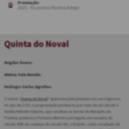
Premiação:
2021 - 92 pontos Revista Adega
Quinta do Noval
Região: Douro.
Aldeia: Vale Mendiz.
Enólogo: Carlos Agrellos.
O nome “
Quinta do Noval
” apareceu pela primeira vez em registros
no ano de 1715. A propriedade pertenceu por mais de um século à
família Rebello Valente, que recebeu as terras do Marquês do
Pombal, poderoso Primeiro-Ministro português em meados do
século XVIII. No começo do século XIX, o Estado, como resultado de