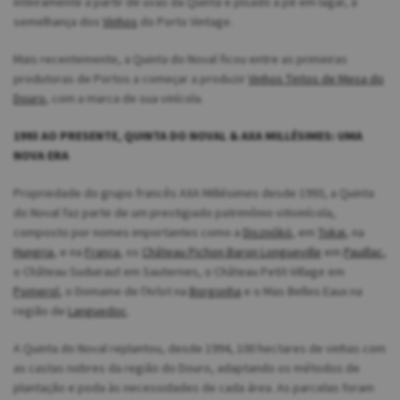
inteiramente a partir de uvas da Quinta e pisado a pé em lagar, à
semelhança dos
Vinhos
do Porto Vintage.
Mais recentemente, a Quinta do Noval ficou entre as primeiras
produtoras de Portos a começar a produzir
Vinhos Tintos de Mesa do
Douro
, com a marca de sua vinícola.
1993 AO PRESENTE, QUINTA DO NOVAL & AXA MILLÉSIMES: UMA
NOVA ERA
Propriedade do grupo francês AXA Millésimes desde 1993, a Quinta
do Noval faz parte de um prestigiado patrimônio vitivinícola,
composto por nomes importantes como a
Disznókö
, em
Tokaj
, na
Hungria
, e na
França
, os
Château Pichon Baron Longueville
em
Pauillac
,
o Château Suduiraut em Sauternes, o Château Petit-Village em
Pomerol
, o Domaine de l'Arlot na
Borgonha
e o Mas Belles Eaux na
região de
Languedoc
.
A Quinta do Noval replantou, desde 1994, 100 hectares de vinhas com
as castas nobres da região do Douro, adaptando os métodos de
plantação e poda às necessidades de cada área. As parcelas foram